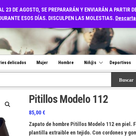
O
AL 23 DE AGOSTO, SE PREPARARÁN Y ENVIARÁN A PARTIR D
DURANTE ESOS DÍAS. DISCULPEN LAS MOLESTIAS.
Descarta
ies delicados
Mujer
Hombre
Niñ@s
Deportivos
Pitillos Modelo 112
85,00
€
Zapato de hombre Pitillos Modelo 112 en piel. F
plantilla extraible en tejido. Con cordones y g