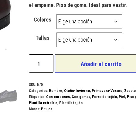
el empeine. Piso de goma. Ideal para vestir.
Colores
Tallas
Pitillos
Añadir al carrito
Modelo
112
cantidad
SKU:
N/D
Categorías:
Hombre
,
Otoño-Invierno
,
Primavera-Verano
,
Zapato
Etiquetas:
Con cordones
,
Con gomas
,
Forro de tejido
,
Piel
,
Piso
Plantilla extraible
,
Plantilla tejido
Marca:
Pitillos