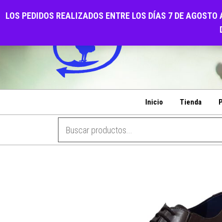
Saltar
CALZADOS EL GALL
LOS PEDIDOS REALIZADOS ENTRE LOS DÍAS 7 DE AGOSTO 
al
PENSANDO EN SU COMODIDAD
contenido
Inicio
Tienda
P