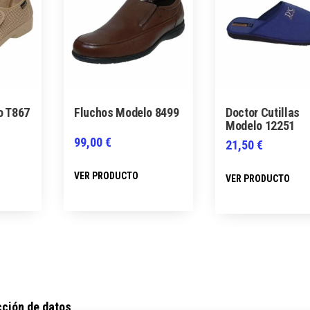
o T867
Fluchos Modelo 8499
Doctor Cutillas
Modelo 12251
99,00
€
21,50
€
Este
Este
E
VER PRODUCTO
VER PRODUCTO
producto
producto
p
tiene
tiene
t
múltiples
múltiples
m
variantes.
variantes.
v
Las
Las
L
opciones
opciones
o
se
se
s
cción de datos