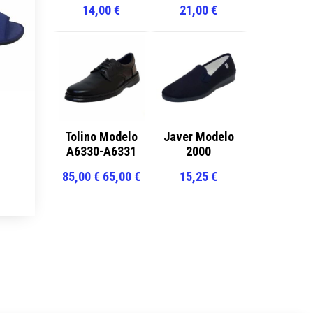
14,00
€
21,00
€
Tolino Modelo
Javer Modelo
A6330-A6331
2000
ste
El
El
85,00
€
65,00
€
15,25
€
roducto
precio
precio
iene
original
actual
últiples
era:
es:
ariantes.
85,00 €.
65,00 €.
as
pciones
e