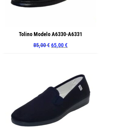
Tolino Modelo A6330-A6331
El
El
85,00
€
65,00
€
precio
precio
original
actual
era:
es:
85,00 €.
65,00 €.