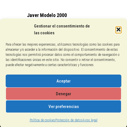
Javer Modelo 2000
15,25
€
Gestionar el consentimiento de
las cookies
Conocenos
Para ofrecer las mejores experiencias, utilizamos tecnologías como las cookies para
almacenar y/o acceder a la información del dispositivo. El consentimiento de estas
Pagos con PayPal
tecnologías nos permitirá procesar datos como el comportamiento de navegación o
las identificaciones únicas en este sitio. No consentir o retirar el consentimiento,
puede afectar negativamente a ciertas características y funciones.
Protección de datos
Política de cookies
Aceptar
Aviso legal
Denegar
Ver preferencias
2018-2026 © Calzados El Gallo
Política de cookies
Protección de datos
Aviso legal