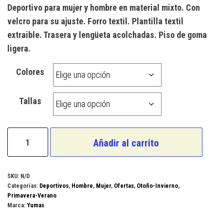
precio
precio
Deportivo para mujer y hombre en material mixto. Con
original
actual
velcro para su ajuste. Forro textil. Plantilla textil
era:
es:
extraible. Trasera y lengüeta acolchadas. Piso de goma
46,00 €.
30,00 €.
ligera.
Colores
Tallas
Yumas
Añadir al carrito
Modelo
Foster-
V
SKU:
N/D
Categorías:
Deportivos
,
Hombre
,
Mujer
,
Ofertas
,
Otoño-Invierno
,
cantidad
Primavera-Verano
Marca:
Yumas