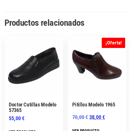
Productos relacionados
¡Oferta!
Doctor Cutillas Modelo
Pitillos Modelo 1965
57365
El
El
70,00
€
38,00
€
55,00
€
precio
precio
Este
Este