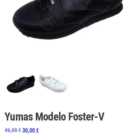
Yumas Modelo Foster-V
El
El
46,00
€
30,00
€