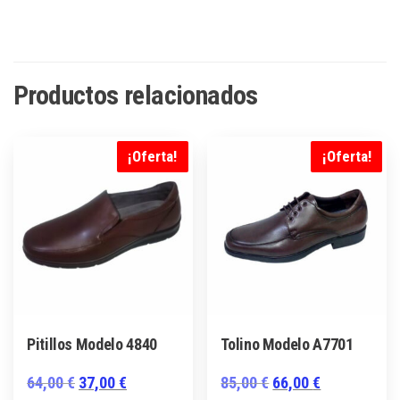
Productos relacionados
¡Oferta!
¡Oferta!
Pitillos Modelo 4840
Tolino Modelo A7701
El
El
El
El
64,00
€
37,00
€
85,00
€
66,00
€