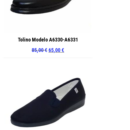
Tolino Modelo A6330-A6331
El
El
85,00
€
65,00
€
precio
precio
original
actual
era:
es:
85,00 €.
65,00 €.