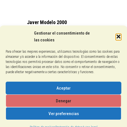
Javer Modelo 2000
15,25
€
Gestionar el consentimiento de
las cookies
Conocenos
Para ofrecer las mejores experiencias, utilizamos tecnologías como las cookies para
almacenar y/o acceder a la información del dispositivo. El consentimiento de estas
Pagos con PayPal
tecnologías nos permitirá procesar datos como el comportamiento de navegación o
las identificaciones únicas en este sitio. No consentir o retirar el consentimiento,
puede afectar negativamente a ciertas características y funciones.
Protección de datos
Política de cookies
Aceptar
Aviso legal
Denegar
Ver preferencias
2018-2026 © Calzados El Gallo