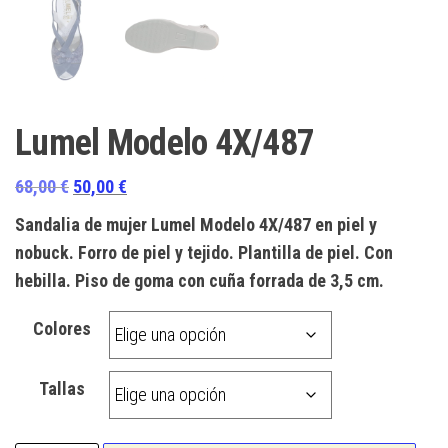
Lumel Modelo 4X/487
El
El
68,00
€
50,00
€
precio
precio
Sandalia de mujer Lumel Modelo 4X/487 en piel y
original
actual
nobuck. Forro de piel y tejido. Plantilla de piel. Con
era:
es:
hebilla. Piso de goma con cuña forrada de 3,5 cm.
68,00 €.
50,00 €.
Colores
Tallas