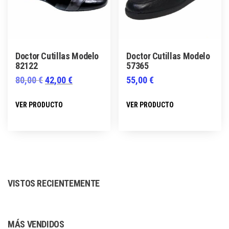
elegir
elegir
en
en
la
la
página
página
Doctor Cutillas Modelo
Doctor Cutillas Modelo
de
de
82122
57365
producto
producto
El
El
80,00
€
42,00
€
55,00
€
precio
precio
Este
Este
VER PRODUCTO
VER PRODUCTO
original
actual
producto
producto
era:
es:
tiene
tiene
80,00 €.
42,00 €.
múltiples
múltiples
variantes.
variantes.
Las
Las
VISTOS RECIENTEMENTE
opciones
opciones
se
se
pueden
pueden
MÁS VENDIDOS
elegir
elegir