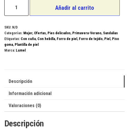
Lumel
Añadir al carrito
Modelo
4X/487
cantidad
SKU:
N/D
Categorías:
Mujer
,
Ofertas
,
Pies delicados
,
Primavera-Verano
,
Sandalias
Etiquetas:
Con cuña
,
Con hebilla
,
Forro de piel
,
Forro de tejido
,
Piel
,
Piso
goma
,
Plantilla de piel
Marca:
Lumel
Descripción
Información adicional
Valoraciones (0)
Descripción