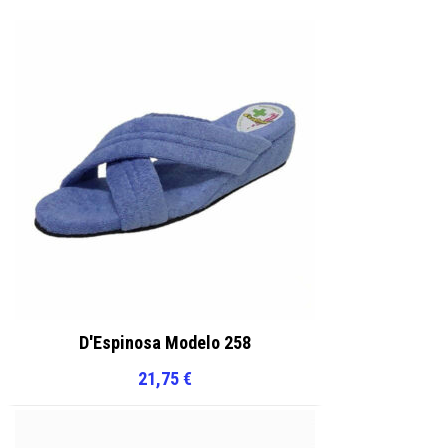
en
en
la
la
página
página
de
de
producto
producto
D'Espinosa Modelo 258
21,75
€