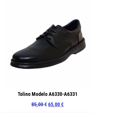
Tolino Modelo A6330-A6331
El
El
85,00
€
65,00
€
precio
precio
original
actual
era:
es: