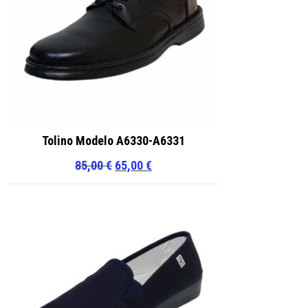
Tolino Modelo A6330-A6331
El
El
85,00
€
65,00
€
precio
precio
original
actual
era:
es:
85,00 €.
65,00 €.