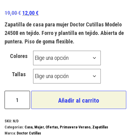
Valorado
1
con
5.00
de
El
El
19,00
€
12,00
€
5 en base
a
valoración
precio
precio
Zapatilla de casa para mujer Doctor Cutillas Modelo
de un
original
actual
cliente
24508 en tejido. Forro y plantilla en tejido. Abierta de
era:
es:
puntera. Piso de goma flexible.
19,00 €.
12,00 €.
Colores
Tallas
Doctor
Añadir al carrito
Cutillas
Modelo
24508
SKU:
N/D
Categorías:
Casa
,
Mujer
,
Ofertas
,
Primavera-Verano
,
Zapatillas
cantidad
Marca:
Doctor Cutillas