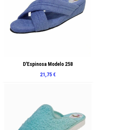
producto
producto
D'Espinosa Modelo 258
21,75
€