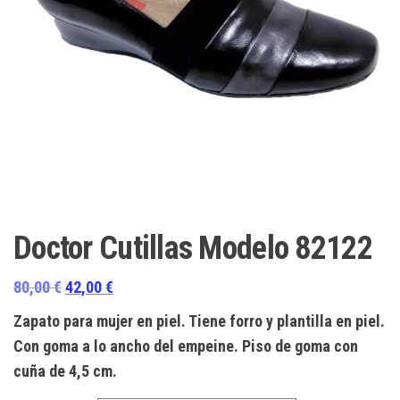
Doctor Cutillas Modelo 82122
El
El
80,00
€
42,00
€
precio
precio
Zapato para mujer en piel. Tiene forro y plantilla en piel.
original
actual
Con goma a lo ancho del empeine. Piso de goma con
era:
es:
cuña de 4,5 cm.
80,00 €.
42,00 €.