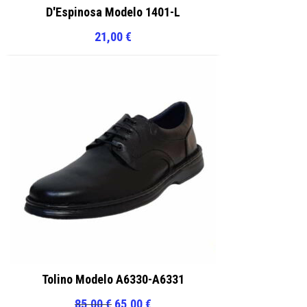
D'Espinosa Modelo 1401-L
21,00
€
Tolino Modelo A6330-A6331
El
El
85,00
€
65,00
€