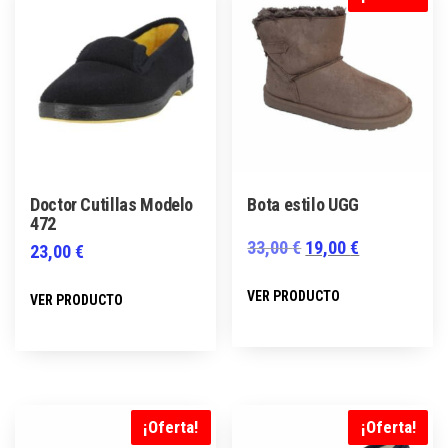
Doctor Cutillas Modelo
Bota estilo UGG
472
El
El
33,00
€
19,00
€
23,00
€
precio
precio
Este
Este
VER PRODUCTO
VER PRODUCTO
original
actual
producto
producto
era:
es:
tiene
tiene
33,00 €.
19,00 €.
múltiples
múltiples
variantes.
variantes.
Las
Las
¡Oferta!
¡Oferta!