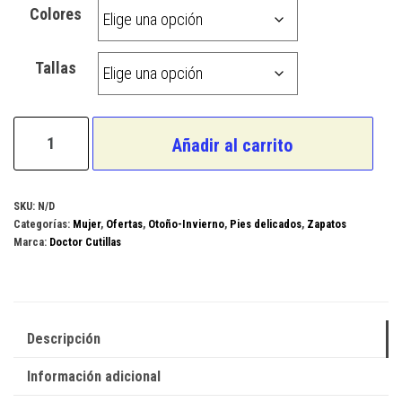
Colores
Tallas
Doctor
Añadir al carrito
Cutillas
Modelo
82122
SKU:
N/D
Categorías:
Mujer
,
Ofertas
,
Otoño-Invierno
,
Pies delicados
,
Zapatos
cantidad
Marca:
Doctor Cutillas
Descripción
Información adicional