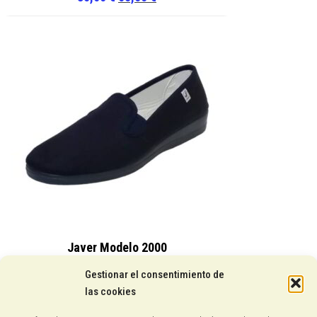
precio
precio
original
actual
era:
es:
85,00 €.
65,00 €.
Javer Modelo 2000
15,25
€
Gestionar el consentimiento de
las cookies