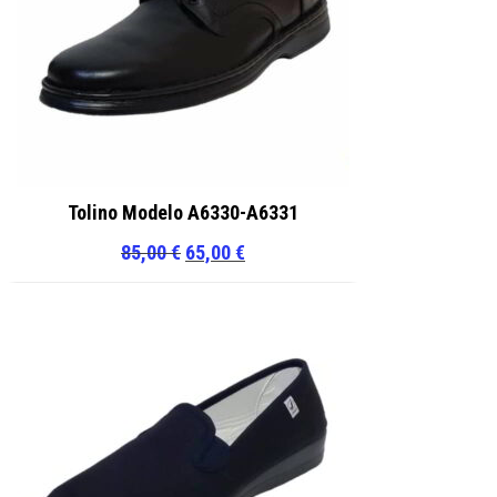
Tolino Modelo A6330-A6331
El
El
85,00
€
65,00
€
precio
precio
original
actual
era:
es:
85,00 €.
65,00 €.