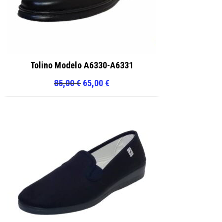
Tolino Modelo A6330-A6331
El
El
85,00
€
65,00
€
precio
precio
original
actual
era:
es:
85,00 €.
65,00 €.