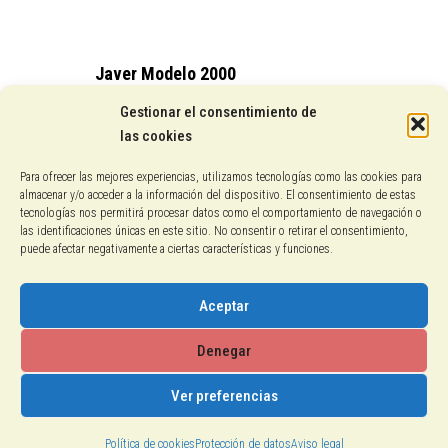
Javer Modelo 2000
15,25
€
Gestionar el consentimiento de
las cookies
Conocenos
Para ofrecer las mejores experiencias, utilizamos tecnologías como las cookies para
almacenar y/o acceder a la información del dispositivo. El consentimiento de estas
Pagos con PayPal
tecnologías nos permitirá procesar datos como el comportamiento de navegación o
las identificaciones únicas en este sitio. No consentir o retirar el consentimiento,
puede afectar negativamente a ciertas características y funciones.
Protección de datos
Política de cookies
Aceptar
Aviso legal
Denegar
Ver preferencias
2018-2026 © Calzados El Gallo
Política de cookies
Protección de datos
Aviso legal