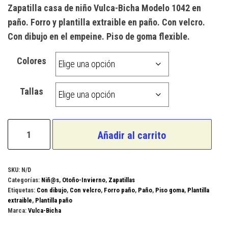
Zapatilla casa de niño Vulca-Bicha Modelo 1042 en
paño. Forro y plantilla extraible en paño. Con velcro.
Con dibujo en el empeine. Piso de goma flexible.
Colores
Tallas
Vulca-
Añadir al carrito
Bicha
Modelo
1042
SKU:
N/D
Categorías:
Niñ@s
,
Otoño-Invierno
,
Zapatillas
cantidad
Etiquetas:
Con dibujo
,
Con velcro
,
Forro paño
,
Paño
,
Piso goma
,
Plantilla
extraible
,
Plantilla paño
Marca:
Vulca-Bicha