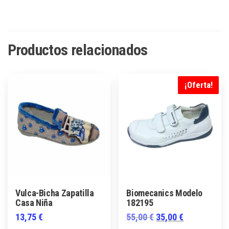
Productos relacionados
¡Oferta!
Vulca-Bicha Zapatilla
Biomecanics Modelo
Casa Niña
182195
El
El
13,75
€
55,00
€
35,00
€