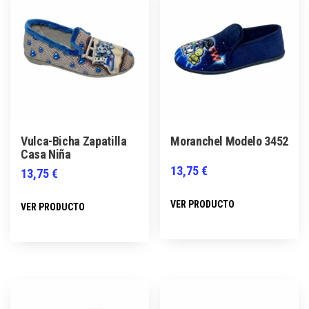
Vulca-Bicha Zapatilla
Moranchel Modelo 3452
Casa Niña
13,75
€
13,75
€
Este
Este
VER PRODUCTO
VER PRODUCTO
producto
producto
tiene
tiene
múltiples
múltiples
variantes.
variantes.
Las
Las