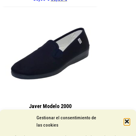
precio
precio
original
actual
era:
es:
85,00 €.
65,00 €.
Javer Modelo 2000
15,25
€
Gestionar el consentimiento de
las cookies