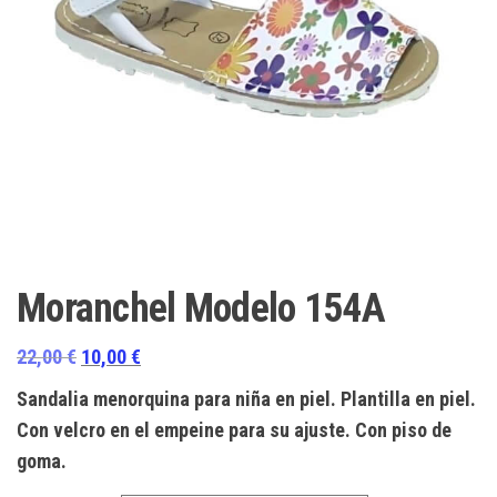
Moranchel Modelo 154A
El
El
22,00
€
10,00
€
precio
precio
Sandalia menorquina para niña en piel. Plantilla en piel.
original
actual
Con velcro en el empeine para su ajuste. Con piso de
era:
es:
goma.
22,00 €.
10,00 €.