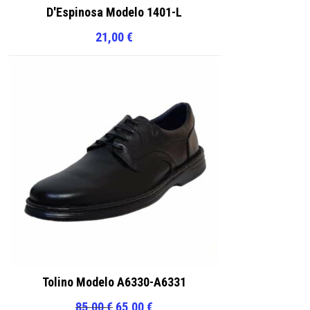
D'Espinosa Modelo 1401-L
21,00
€
Tolino Modelo A6330-A6331
El
El
85,00
€
65,00
€