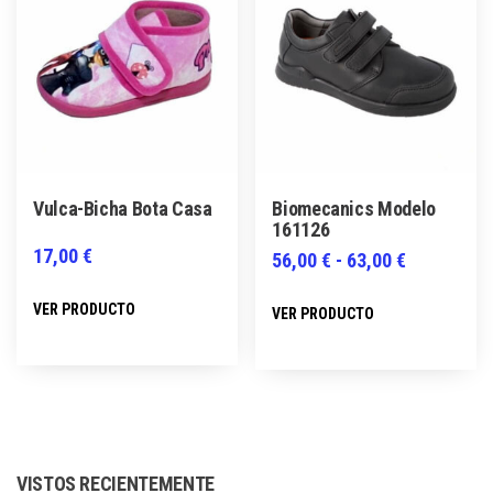
opciones
opciones
se
se
pueden
pueden
elegir
elegir
en
en
la
la
página
página
Vulca-Bicha Bota Casa
Biomecanics Modelo
de
de
161126
producto
producto
17,00
€
Rango
56,00
€
-
63,00
€
de
Este
Este
VER PRODUCTO
VER PRODUCTO
precios:
producto
producto
desde
tiene
tiene
56,00 €
múltiples
múltiples
hasta
variantes.
variantes.
63,00 €
Las
Las
opciones
VISTOS RECIENTEMENTE
opciones