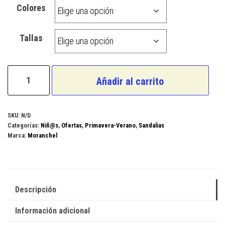
Colores
Tallas
Moranchel
Añadir al carrito
Modelo
154A
cantidad
SKU:
N/D
Categorías:
Niñ@s
,
Ofertas
,
Primavera-Verano
,
Sandalias
Marca:
Moranchel
Descripción
Información adicional