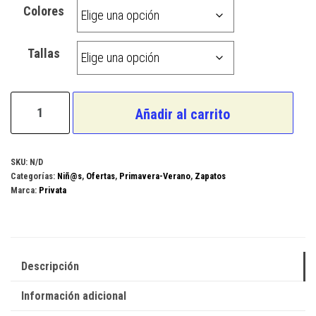
Colores
Tallas
Privata
Añadir al carrito
Modelo
C119-
1153
SKU:
N/D
Categorías:
Niñ@s
,
Ofertas
,
Primavera-Verano
,
Zapatos
cantidad
Marca:
Privata
Descripción
Información adicional