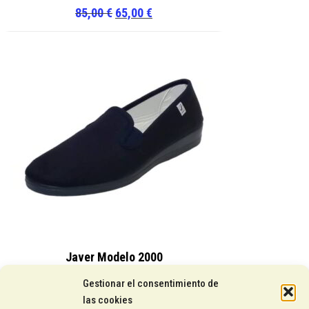
El
El
85,00
€
65,00
€
precio
precio
original
actual
era:
es:
85,00 €.
65,00 €.
Javer Modelo 2000
15,25
€
Gestionar el consentimiento de
las cookies