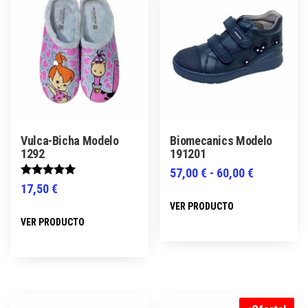
Vulca-Bicha Modelo
Biomecanics Modelo
1292
191201
Rango
57,00
€
-
60,00
€
Valorado
17,50
€
de
Este
con
5.00
VER PRODUCTO
precios:
Este
producto
de 5
VER PRODUCTO
desde
producto
tiene
57,00 €
tiene
múltiples
hasta
múltiples
variantes.
60,00 €
variantes.
Las