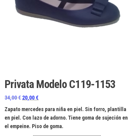
Privata Modelo C119-1153
El
El
34,00
€
20,00
€
precio
precio
Zapato mercedes para niña en piel. Sin forro, plantilla
original
actual
en piel. Con lazo de adorno. Tiene goma de sujeción en
era:
es:
el empeine. Piso de goma.
34,00 €.
20,00 €.