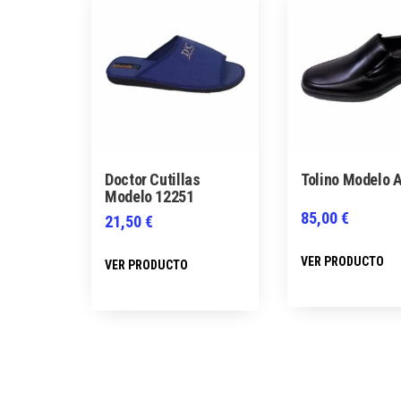
Doctor Cutillas
Tolino Modelo 
Modelo 12251
85,00
€
21,50
€
Este
VER PRODUCTO
VER PRODUCTO
producto
tiene
múltiples
variantes.
Las