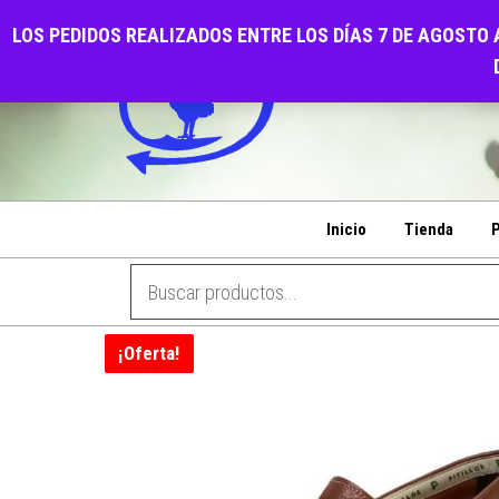
Saltar
CALZADOS EL GALL
LOS PEDIDOS REALIZADOS ENTRE LOS DÍAS 7 DE AGOSTO 
al
PENSANDO EN SU COMODIDAD
contenido
Inicio
Tienda
P
¡Oferta!