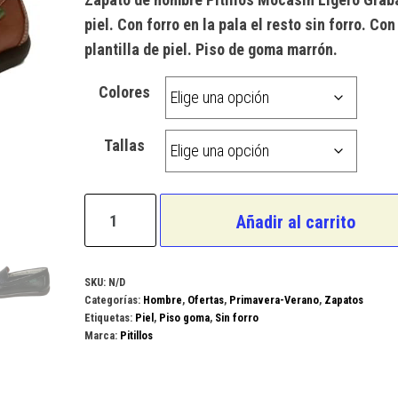
original
actual
piel. Con forro en la pala el resto sin forro. Co
era:
es:
plantilla de piel. Piso de goma marrón.
80,00 €.
72,00 €.
Colores
Tallas
Pitillos
Añadir al carrito
Mocasín
Ligero
Grabado
SKU:
N/D
Categorías:
Hombre
,
Ofertas
,
Primavera-Verano
,
Zapatos
cantidad
Etiquetas:
Piel
,
Piso goma
,
Sin forro
Marca:
Pitillos