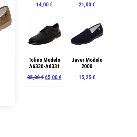
14,00
€
21,00
€
Tolino Modelo
Javer Modelo
A6330-A6331
2000
El
El
85,00
€
65,00
€
15,25
€
precio
precio
ste
original
actual
roducto
era:
es:
iene
85,00 €.
65,00 €.
últiples
ariantes.
as