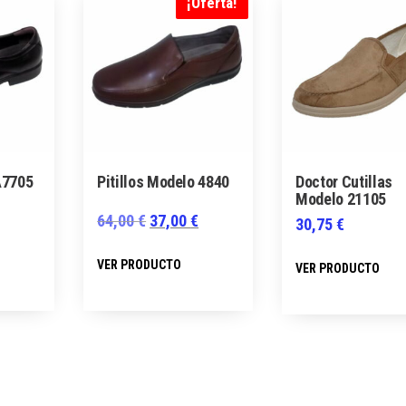
¡Oferta!
A7705
Pitillos Modelo 4840
Doctor Cutillas
Modelo 21105
El
El
64,00
€
37,00
€
30,75
€
precio
precio
Este
Este
E
VER PRODUCTO
VER PRODUCTO
original
actual
producto
producto
p
era:
es:
tiene
tiene
t
64,00 €.
37,00 €.
múltiples
múltiples
m
variantes.
variantes.
v
Las
Las
L
opciones
opciones