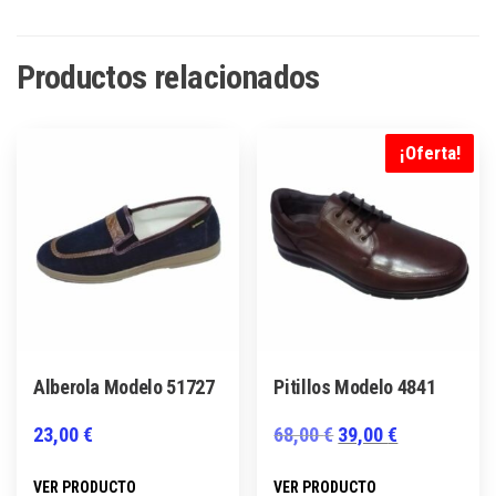
Productos relacionados
¡Oferta!
Alberola Modelo 51727
Pitillos Modelo 4841
El
El
23,00
€
68,00
€
39,00
€
precio
precio
Este
Este
VER PRODUCTO
VER PRODUCTO
original
actual