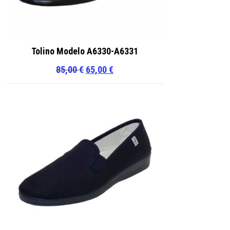
Tolino Modelo A6330-A6331
El
El
85,00
€
65,00
€
precio
precio
original
actual
era:
es:
85,00 €.
65,00 €.