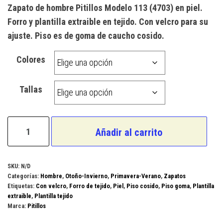
Zapato de hombre Pitillos Modelo 113 (4703) en piel.
Forro y plantilla extraible en tejido. Con velcro para su
ajuste. Piso es de goma de caucho cosido.
Colores
Tallas
Pitillos
Añadir al carrito
Modelo
113
(4703)
SKU:
N/D
Categorías:
Hombre
,
Otoño-Invierno
,
Primavera-Verano
,
Zapatos
cantidad
Etiquetas:
Con velcro
,
Forro de tejido
,
Piel
,
Piso cosido
,
Piso goma
,
Plantilla
extraible
,
Plantilla tejido
Marca:
Pitillos