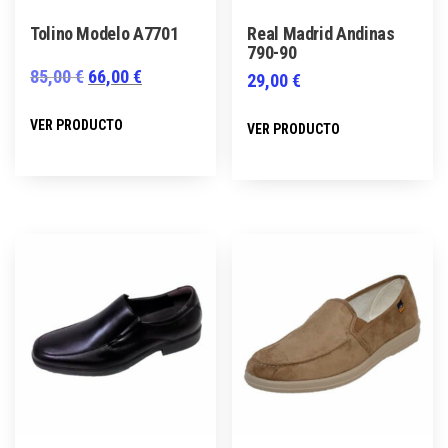
Tolino Modelo A7701
Real Madrid Andinas
790-90
El
El
85,00
€
66,00
€
29,00
€
precio
precio
Este
Este
VER PRODUCTO
VER PRODUCTO
original
actual
producto
producto
era:
es:
tiene
tiene
85,00 €.
66,00 €.
múltiples
múltiples
variantes.
variantes.
Las
Las
opciones
opciones
se
se
pueden
pueden
elegir
elegir
en
en
la
la
página