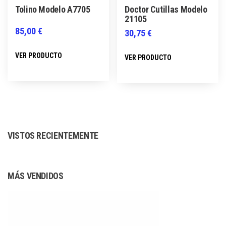
página
Tolino Modelo A7705
Doctor Cutillas Modelo
de
de
21105
producto
producto
85,00
€
30,75
€
Este
Este
VER PRODUCTO
VER PRODUCTO
producto
producto
tiene
tiene
múltiples
múltiples
variantes.
variantes.
Las
Las
opciones
VISTOS RECIENTEMENTE
opciones
se
se
pueden
pueden
MÁS VENDIDOS
elegir
elegir
en
en
la
la
página
página