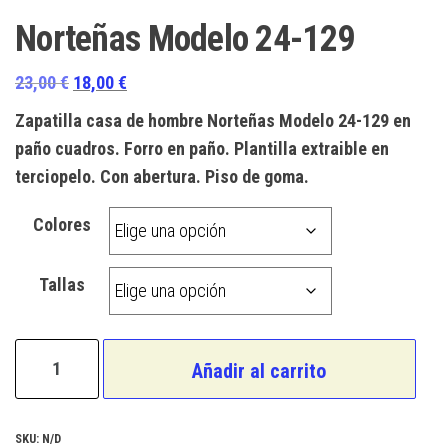
Norteñas Modelo 24-129
El
El
23,00
€
18,00
€
precio
precio
Zapatilla casa de hombre Norteñas Modelo 24-129 en
original
actual
paño cuadros. Forro en paño. Plantilla extraible en
era:
es:
terciopelo. Con abertura. Piso de goma.
23,00 €.
18,00 €.
Colores
Tallas
Norteñas
Añadir al carrito
Modelo
24-
129
SKU:
N/D