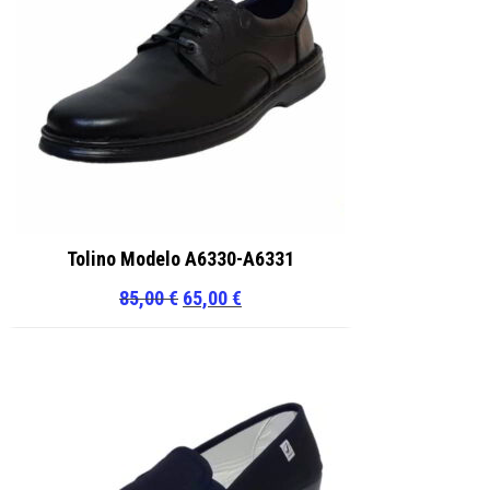
Tolino Modelo A6330-A6331
El
El
85,00
€
65,00
€
precio
precio
original
actual
era:
es:
85,00 €.
65,00 €.