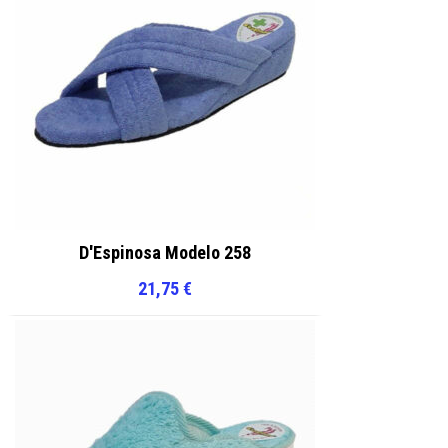
de
de
producto
producto
D'Espinosa Modelo 258
21,75
€