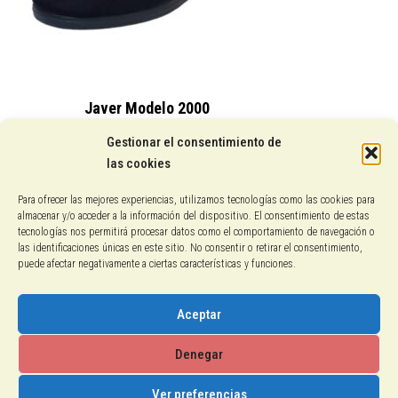
Javer Modelo 2000
15,25
€
Gestionar el consentimiento de
las cookies
Conocenos
Para ofrecer las mejores experiencias, utilizamos tecnologías como las cookies para
almacenar y/o acceder a la información del dispositivo. El consentimiento de estas
Pagos con PayPal
tecnologías nos permitirá procesar datos como el comportamiento de navegación o
las identificaciones únicas en este sitio. No consentir o retirar el consentimiento,
puede afectar negativamente a ciertas características y funciones.
Protección de datos
Política de cookies
Aceptar
Aviso legal
Denegar
Ver preferencias