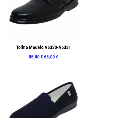
Tolino Modelo A6330-A6331
El
El
85,00
€
65,00
€
precio
precio
original
actual
era:
es:
85,00 €.
65,00 €.