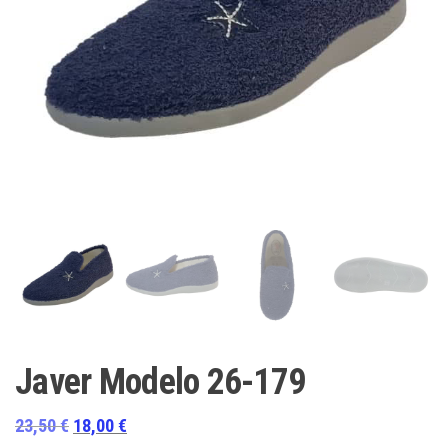
Javer Modelo 26-179
El
El
23,50
€
18,00
€