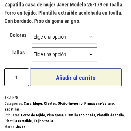
precio
precio
Zapatilla casa de mujer Javer Modelo 26-179 en toalla.
original
actual
Forro en tejido. Plantilla extraible acolchada en toalla.
era:
es:
Con bordado. Piso de goma en gris.
23,50 €.
18,00 €.
Colores
Tallas
Javer
Añadir al carrito
Modelo
26-
179
SKU:
N/D
Categorías:
Casa
,
Mujer
,
Ofertas
,
Otoño-Invierno
,
Primavera-Verano
,
cantidad
Zapatillas
Etiquetas:
Forro de tejido
,
Piso goma
,
Plantilla acolchada
,
Plantilla de toalla
,
Plantilla extraible
,
Tejido toalla
Marca:
Javer