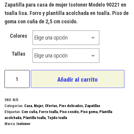
precio
precio
Zapatilla para casa de mujer Isotoner Modelo 90221 en
original
actual
toalla lisa. Forro y plantilla acolchada en toalla. Piso de
era:
es:
goma con cuña de 2,5 cm cosido.
27,00 €.
22,00 €.
Colores
Tallas
Isotoner
Añadir al carrito
Modelo
90221
cantidad
SKU:
N/D
Categorías:
Casa
,
Mujer
,
Ofertas
,
Pies delicados
,
Zapatillas
Etiquetas:
Con cuña
,
Forro toalla
,
Piso cosido
,
Piso goma
,
Plantilla
acolchada
,
Plantilla toalla
,
Tejido toalla
Marca:
Isotoner