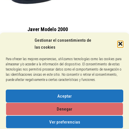
Javer Modelo 2000
15,25
€
Gestionar el consentimiento de
las cookies
Conocenos
Para ofrecer las mejores experiencias, utilizamos tecnologías como las cookies para
almacenar y/o acceder a la información del dispositivo. El consentimiento de estas
Pagos con PayPal
tecnologías nos permitirá procesar datos como el comportamiento de navegación o
las identificaciones únicas en este sitio. No consentir o retirar el consentimiento,
puede afectar negativamente a ciertas características y funciones.
Protección de datos
Política de cookies
Aceptar
Aviso legal
Denegar
Ver preferencias