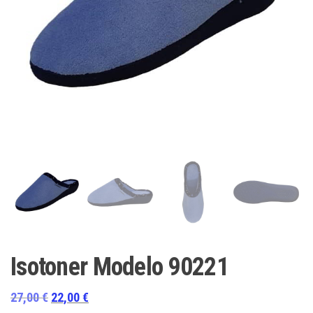
Isotoner Modelo 90221
El
El
27,00
€
22,00
€