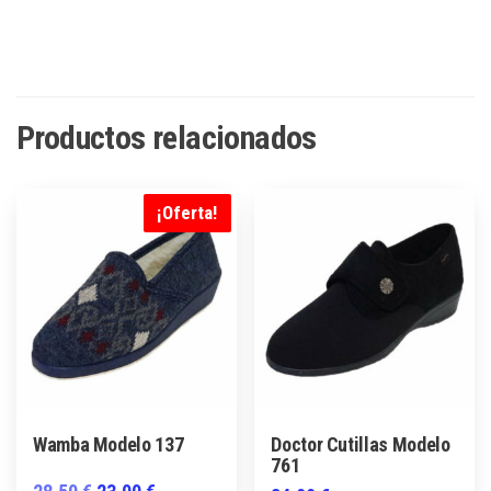
Productos relacionados
¡Oferta!
Wamba Modelo 137
Doctor Cutillas Modelo
761
El
El