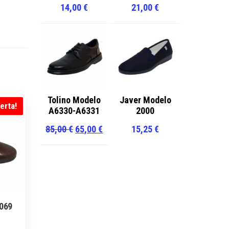
14,00
€
21,00
€
Tolino Modelo
Javer Modelo
erta!
A6330-A6331
2000
El
El
85,00
€
65,00
€
15,25
€
precio
precio
original
actual
era:
es:
85,00 €.
65,00 €.
1069
l