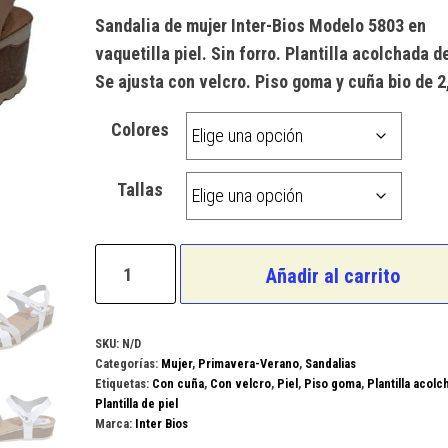
a
valoración
Sandalia de mujer Inter-Bios Modelo 5803 en
de un
cliente
vaquetilla piel. Sin forro. Plantilla acolchada de
Se ajusta con velcro. Piso goma y cuña bio de 2
Colores
Tallas
Inter-
Añadir al carrito
Bios
Modelo
5803
SKU:
N/D
Categorías:
Mujer
,
Primavera-Verano
,
Sandalias
cantidad
Etiquetas:
Con cuña
,
Con velcro
,
Piel
,
Piso goma
,
Plantilla acolc
Plantilla de piel
Marca:
Inter Bios