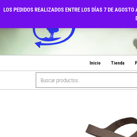
Saltar
CALZADOS EL GALL
LOS PEDIDOS REALIZADOS ENTRE LOS DÍAS 7 DE AGOSTO 
al
PENSANDO EN SU COMODIDAD
contenido
Inicio
Tienda
P