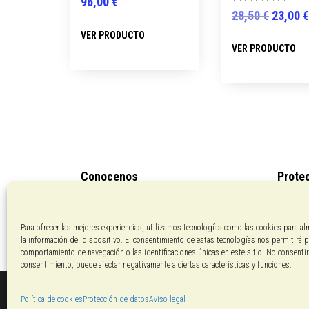
96,00
€
Valorado
El
28,50
€
23,00
con
Este
5.00
precio
VER PRODUCTO
de 5
producto
VER PRODUCTO
origina
tiene
era:
múltiples
28,50 €
variantes.
Las
opciones
se
Conocenos
Prote
pueden
elegir
Pagos con PayPal
Políti
en
Aviso 
Para ofrecer las mejores experiencias, utilizamos tecnologías como las cookies para al
la
la información del dispositivo. El consentimiento de estas tecnologías nos permitirá 
comportamiento de navegación o las identificaciones únicas en este sitio. No consentir o
página
consentimiento, puede afectar negativamente a ciertas características y funciones.
de
producto
Política de cookies
Protección de datos
Aviso legal