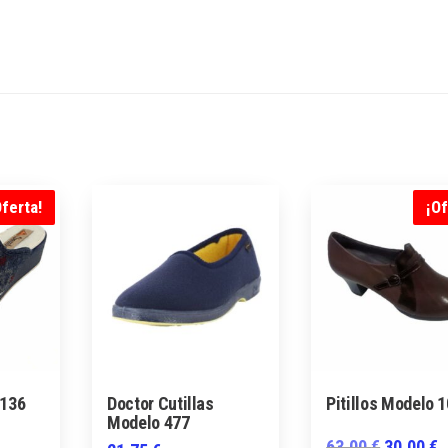
Oferta!
¡Of
136
Doctor Cutillas
Pitillos Modelo 
Modelo 477
El
E
63,00
€
30,00
€