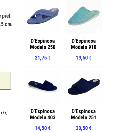
 piel.
,5 cm.
D'Espinosa
D'Espinosa
Modelo 258
Modelo 918
21,75
€
19,50
€
D’Espinosa
D'Espinosa
hada
,
Modelo 403
Modelo 251
14,50
€
20,50
€