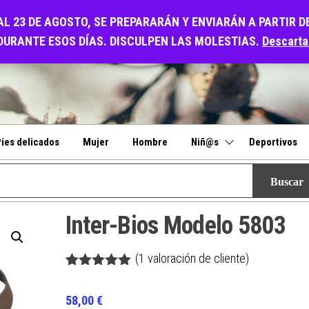
O
AL 23 DE AGOSTO, SE PREPARARÁN Y ENVIARÁN A PARTIR D
DURANTE ESOS DÍAS. DISCULPEN LAS MOLESTIAS.
Descarta
ies delicados
Mujer
Hombre
Niñ@s
Deportivos
Inter-Bios Modelo 5803
(
1
valoración de cliente)
Valorado
1
con
5.00
de
58,00
€
5 en base