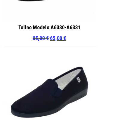
Tolino Modelo A6330-A6331
El
El
85,00
€
65,00
€
precio
precio
original
actual
era:
es:
85,00 €.
65,00 €.