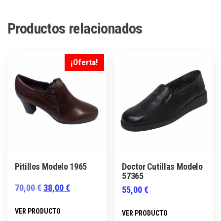
Productos relacionados
¡Oferta!
Pitillos Modelo 1965
Doctor Cutillas Modelo
57365
El
El
70,00
€
38,00
€
55,00
€
precio
precio
Este
Este
VER PRODUCTO
VER PRODUCTO
original
actual
producto
producto