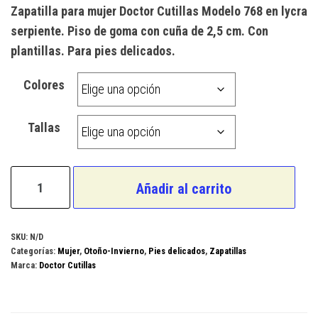
Zapatilla para mujer Doctor Cutillas Modelo 768 en lycra
serpiente. Piso de goma con cuña de 2,5 cm. Con
plantillas. Para pies delicados.
Colores
Tallas
Doctor
Añadir al carrito
Cutillas
Modelo
768
SKU:
N/D
Categorías:
Mujer
,
Otoño-Invierno
,
Pies delicados
,
Zapatillas
cantidad
Marca:
Doctor Cutillas