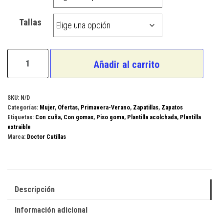
Tallas
Doctor
Añadir al carrito
Cutillas
Modelo
38465
SKU:
N/D
Categorías:
Mujer
,
Ofertas
,
Primavera-Verano
,
Zapatillas
,
Zapatos
cantidad
Etiquetas:
Con cuña
,
Con gomas
,
Piso goma
,
Plantilla acolchada
,
Plantilla
extraible
Marca:
Doctor Cutillas
Descripción
Información adicional