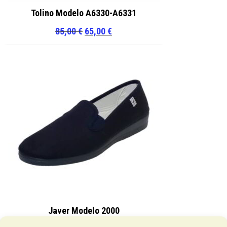
Tolino Modelo A6330-A6331
El
El
85,00
€
65,00
€
precio
precio
original
actual
era:
es:
85,00 €.
65,00 €.
Javer Modelo 2000