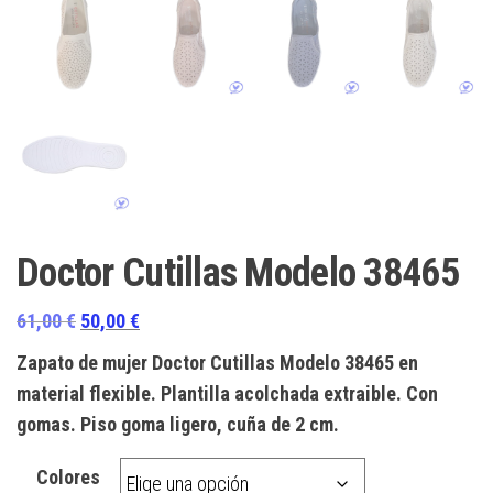
Doctor Cutillas Modelo 38465
El
El
61,00
€
50,00
€
precio
precio
Zapato de mujer Doctor Cutillas Modelo 38465 en
original
actual
material flexible. Plantilla acolchada extraible. Con
era:
es:
gomas. Piso goma ligero, cuña de 2 cm.
61,00 €.
50,00 €.
Colores