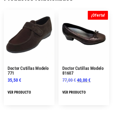
¡Oferta!
Doctor Cutillas Modelo
Doctor Cutillas Modelo
771
81607
El
El
35,50
€
77,00
€
40,00
€
precio
precio
Este
Este
VER PRODUCTO
VER PRODUCTO
original
actual
producto
producto
era:
es:
tiene
tiene
77,00 €.
40,00 €.
múltiples
múltiples