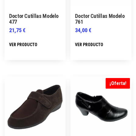
Doctor Cutillas Modelo
Doctor Cutillas Modelo
477
761
21,75
€
34,00
€
Este
Este
VER PRODUCTO
VER PRODUCTO
producto
producto
tiene
tiene
múltiples
múltiples
variantes.
variantes.
Las
Las
¡Oferta!
opciones
opciones
se
se
pueden
pueden
elegir
elegir
en
en
la
la