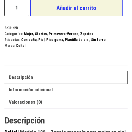
Deltell
Añadir al carrito
Modelo
120
cantidad
SKU:
N/D
Categorías:
Mujer
,
Ofertas
,
Primavera-Verano
,
Zapatos
Etiquetas:
Con cuña
,
Piel
,
Piso goma
,
Plantilla de piel
,
Sin forro
Marca:
Deltell
Descripción
Información adicional
Valoraciones (0)
Descripción