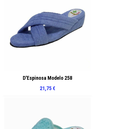
página
página
de
de
producto
producto
D'Espinosa Modelo 258
21,75
€