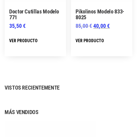
página
página
Doctor Cutillas Modelo
Pikolinos Modelo 833-
de
de
771
8025
producto
producto
El
El
35,50
€
85,00
€
40,00
€
precio
precio
Este
Este
VER PRODUCTO
VER PRODUCTO
original
actual
producto
producto
era:
es:
tiene
tiene
85,00 €.
40,00 €.
múltiples
múltiples
variantes.
variantes.
Las
Las
VISTOS RECIENTEMENTE
opciones
opciones
se
se
pueden
pueden
MÁS VENDIDOS
elegir
elegir
en
en
la
la