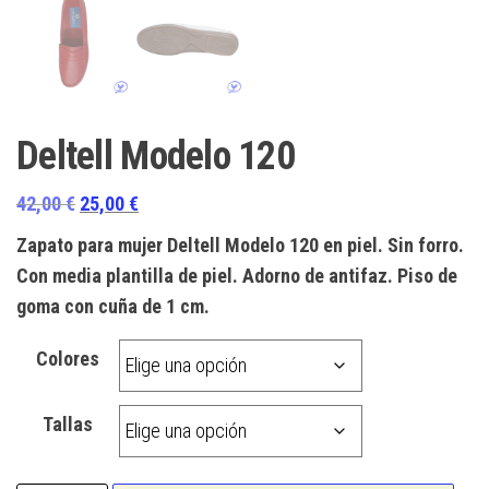
Deltell Modelo 120
El
El
42,00
€
25,00
€
precio
precio
Zapato para mujer Deltell Modelo 120 en piel. Sin forro.
original
actual
Con media plantilla de piel. Adorno de antifaz. Piso de
era:
es:
goma con cuña de 1 cm.
42,00 €.
25,00 €.
Colores
Tallas