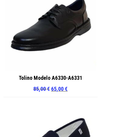
Tolino Modelo A6330-A6331
El
El
85,00
€
65,00
€
precio
precio
original
actual
era:
es:
85,00 €.
65,00 €.