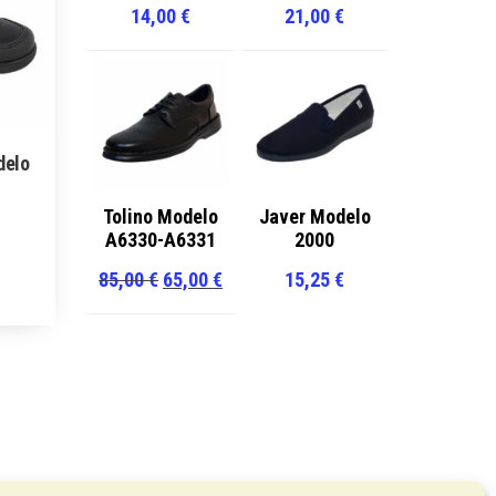
14,00
€
21,00
€
delo
Rango
€
Tolino Modelo
Javer Modelo
A6330-A6331
2000
de
ste
precios:
El
El
85,00
€
65,00
€
15,25
€
roducto
desde
precio
precio
iene
56,00 €
original
actual
últiples
hasta
era:
es:
ariantes.
63,00 €
85,00 €.
65,00 €.
as
pciones
e