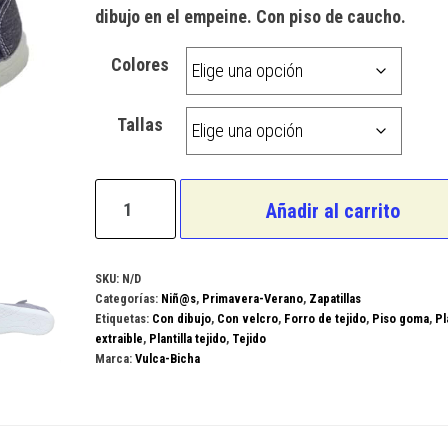
dibujo en el empeine. Con piso de caucho.
Colores
Tallas
Vulca-
Añadir al carrito
Bicha
Modelo
Z-
SKU:
N/D
Categorías:
Niñ@s
,
Primavera-Verano
,
Zapatillas
16
Etiquetas:
Con dibujo
,
Con velcro
,
Forro de tejido
,
Piso goma
,
Pl
cantidad
extraible
,
Plantilla tejido
,
Tejido
Marca:
Vulca-Bicha