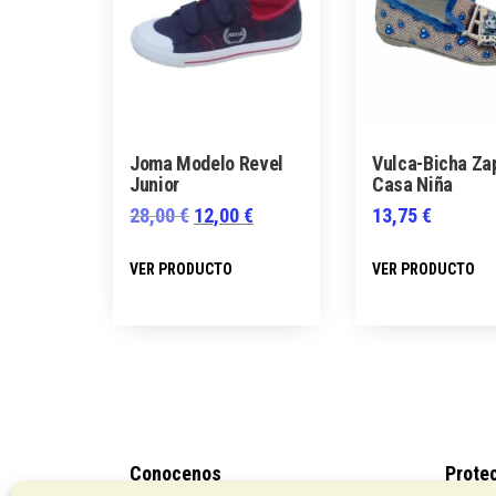
Joma Modelo Revel
Vulca-Bicha Zap
Junior
Casa Niña
El
El
28,00
€
12,00
€
13,75
€
precio
precio
Este
VER PRODUCTO
VER PRODUCTO
original
actual
producto
era:
es:
tiene
28,00 €.
12,00 €.
múltiples
variantes.
Las
opciones
se
Conocenos
Prote