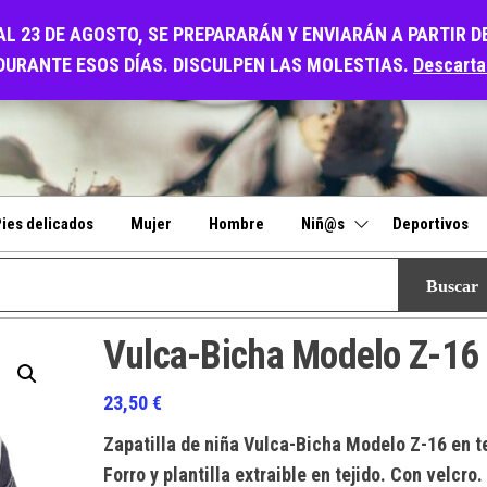
O
AL 23 DE AGOSTO, SE PREPARARÁN Y ENVIARÁN A PARTIR D
DURANTE ESOS DÍAS. DISCULPEN LAS MOLESTIAS.
Descarta
ies delicados
Mujer
Hombre
Niñ@s
Deportivos
Vulca-Bicha Modelo Z-16
23,50
€
Zapatilla de niña Vulca-Bicha Modelo Z-16 en te
Forro y plantilla extraible en tejido. Con velcro.