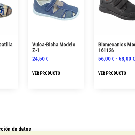
atilla
Vulca-Bicha Modelo
Biomecanics Mo
Z-1
161126
24,50
€
56,00
€
-
63,00
Este
Este
E
VER PRODUCTO
VER PRODUCTO
producto
producto
p
tiene
tiene
t
múltiples
múltiples
m
variantes.
variantes.
v
Las
Las
L
opciones
opciones
o
se
se
s
cción de datos