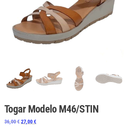
Togar Modelo M46/STIN
El
El
36,00
€
27,00
€