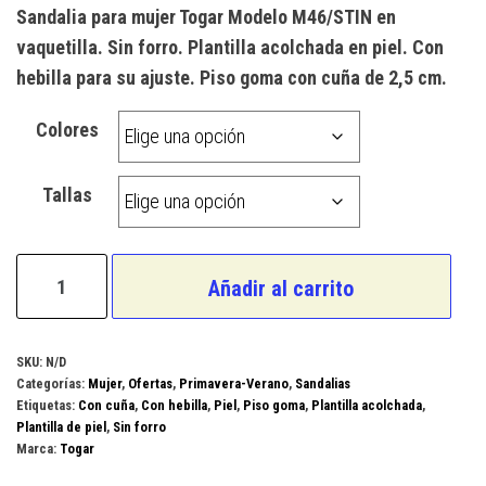
precio
precio
Sandalia para mujer Togar Modelo M46/STIN en
original
actual
vaquetilla. Sin forro. Plantilla acolchada en piel. Con
era:
es:
hebilla para su ajuste. Piso goma con cuña de 2,5 cm.
36,00 €.
27,00 €.
Colores
Tallas
Togar
Añadir al carrito
Modelo
M46/STIN
cantidad
SKU:
N/D
Categorías:
Mujer
,
Ofertas
,
Primavera-Verano
,
Sandalias
Etiquetas:
Con cuña
,
Con hebilla
,
Piel
,
Piso goma
,
Plantilla acolchada
,
Plantilla de piel
,
Sin forro
Marca:
Togar