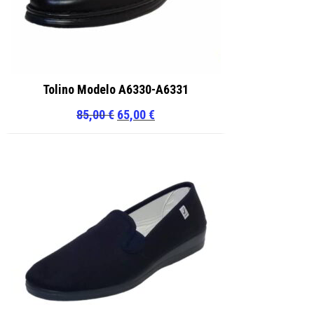
Tolino Modelo A6330-A6331
El
El
85,00
€
65,00
€
precio
precio
original
actual
era:
es:
85,00 €.
65,00 €.