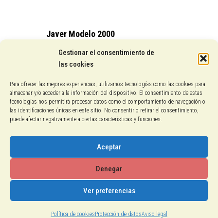
Javer Modelo 2000
15,25
€
Gestionar el consentimiento de
las cookies
Conocenos
Para ofrecer las mejores experiencias, utilizamos tecnologías como las cookies para
almacenar y/o acceder a la información del dispositivo. El consentimiento de estas
Pagos con PayPal
tecnologías nos permitirá procesar datos como el comportamiento de navegación o
las identificaciones únicas en este sitio. No consentir o retirar el consentimiento,
puede afectar negativamente a ciertas características y funciones.
Protección de datos
Política de cookies
Aceptar
Aviso legal
Denegar
Ver preferencias
2018-2026 © Calzados El Gallo
Política de cookies
Protección de datos
Aviso legal