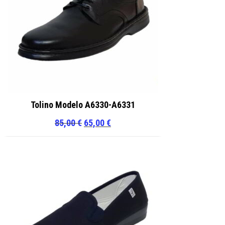
Tolino Modelo A6330-A6331
El
El
85,00
€
65,00
€
precio
precio
original
actual
era:
es:
85,00 €.
65,00 €.