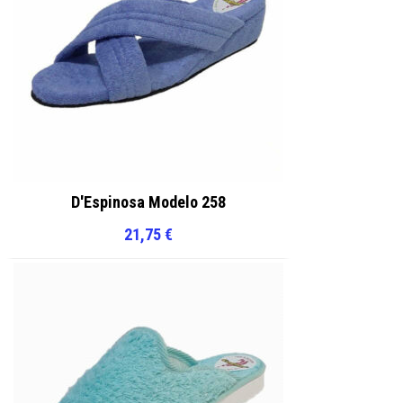
producto
producto
D'Espinosa Modelo 258
21,75
€