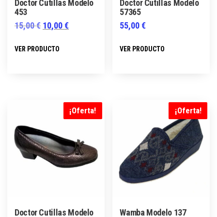
Doctor Cutillas Modelo
Doctor Cutillas Modelo
453
57365
El
El
15,00
€
10,00
€
55,00
€
precio
precio
Este
Este
VER PRODUCTO
VER PRODUCTO
original
actual
producto
producto
era:
es:
tiene
tiene
15,00 €.
10,00 €.
múltiples
múltiples
variantes.
variantes.
Las
Las
¡Oferta!
¡Oferta!
opciones
opciones
se
se
pueden
pueden
elegir
elegir
en
en
la
la
página
página
Doctor Cutillas Modelo
Wamba Modelo 137