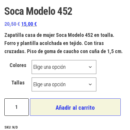
Soca Modelo 452
El
El
20,50
€
15,00
€
precio
precio
Zapatilla casa de mujer Soca Modelo 452 en toalla.
original
actual
Forro y plantilla acolchada en tejido. Con tiras
era:
es:
cruzadas. Piso de goma de caucho con cuña de 1,5 cm.
20,50 €.
15,00 €.
Colores
Tallas
Soca
Añadir al carrito
Modelo
452
cantidad
SKU:
N/D