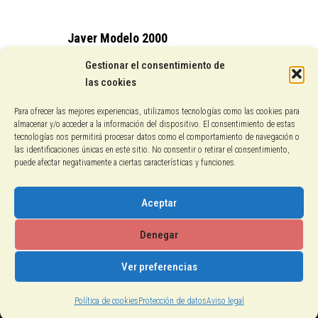
Javer Modelo 2000
15,25
€
Gestionar el consentimiento de
las cookies
Conocenos
Para ofrecer las mejores experiencias, utilizamos tecnologías como las cookies para
almacenar y/o acceder a la información del dispositivo. El consentimiento de estas
Pagos con PayPal
tecnologías nos permitirá procesar datos como el comportamiento de navegación o
las identificaciones únicas en este sitio. No consentir o retirar el consentimiento,
puede afectar negativamente a ciertas características y funciones.
Protección de datos
Política de cookies
Aceptar
Aviso legal
Denegar
Ver preferencias
2018-2026 © Calzados El Gallo
Política de cookies
Protección de datos
Aviso legal