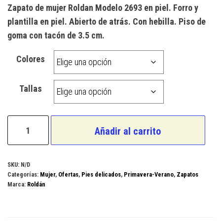
precio
precio
Zapato de mujer Roldan Modelo 2693 en piel. Forro y
original
actual
plantilla en piel. Abierto de atrás. Con hebilla. Piso de
era:
es:
goma con tacón de 3.5 cm.
73,00 €.
38,00 €.
Colores
Tallas
Roldan
Añadir al carrito
Modelo
2693
cantidad
SKU:
N/D
Categorías:
Mujer
,
Ofertas
,
Pies delicados
,
Primavera-Verano
,
Zapatos
Marca:
Roldán