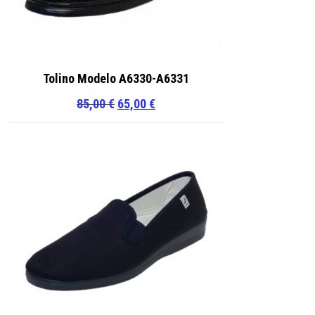
Tolino Modelo A6330-A6331
El
El
85,00
€
65,00
€
precio
precio
original
actual
era:
es:
85,00 €.
65,00 €.