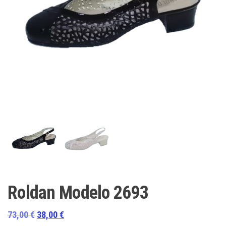
Roldan Modelo 2693
El
El
73,00
€
38,00
€