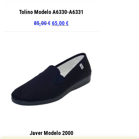
Tolino Modelo A6330-A6331
El
El
85,00
€
65,00
€
precio
precio
original
actual
era:
es:
85,00 €.
65,00 €.
Javer Modelo 2000