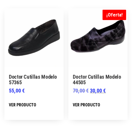
¡Oferta!
Doctor Cutillas Modelo
Doctor Cutillas Modelo
57365
44505
El
El
55,00
€
70,00
€
30,00
€
precio
precio
Este
Este
VER PRODUCTO
VER PRODUCTO
original
actual
producto
producto
era:
es:
tiene
tiene
70,00 €.
30,00 €.
múltiples
múltiples