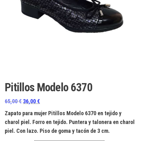
Pitillos Modelo 6370
El
El
65,00
€
36,00
€
precio
precio
Zapato para mujer Pitillos Modelo 6370 en tejido y
original
actual
charol piel. Forro en tejido. Puntera y talonera en charol
era:
es:
piel. Con lazo. Piso de goma y tacón de 3 cm.
65,00 €.
36,00 €.