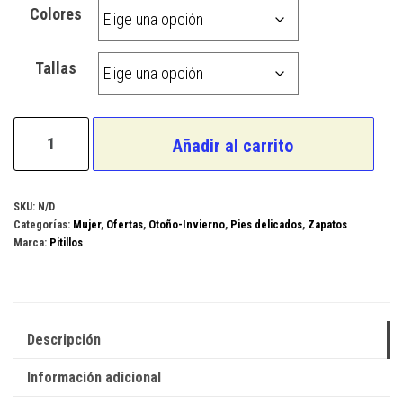
Colores
Tallas
Pitillos
Añadir al carrito
Modelo
6370
cantidad
SKU:
N/D
Categorías:
Mujer
,
Ofertas
,
Otoño-Invierno
,
Pies delicados
,
Zapatos
Marca:
Pitillos
Descripción
Información adicional