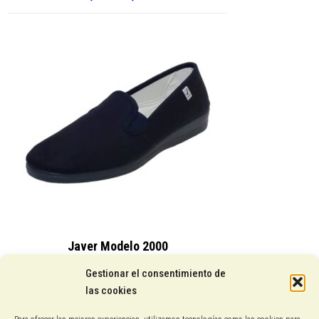
precio
precio
original
actual
era:
es:
85,00 €.
65,00 €.
Javer Modelo 2000
15,25
€
Gestionar el consentimiento de
las cookies