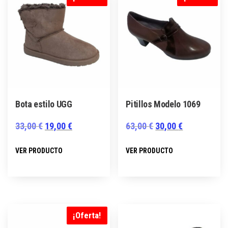
Bota estilo UGG
Pitillos Modelo 1069
El
El
El
El
33,00
€
19,00
€
63,00
€
30,00
€
precio
precio
precio
precio
Este
Este
VER PRODUCTO
VER PRODUCTO
original
actual
original
actual
producto
producto
era:
es:
era:
es:
tiene
tiene
33,00 €.
19,00 €.
63,00 €.
30,00 €.
múltiples
múltiples
variantes.
variantes.
Las
Las
¡Oferta!