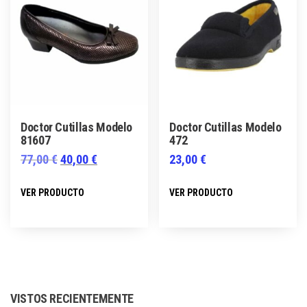
opciones
opciones
se
se
pueden
pueden
elegir
elegir
en
en
la
la
página
página
Doctor Cutillas Modelo
Doctor Cutillas Modelo
de
de
81607
472
producto
producto
El
El
77,00
€
40,00
€
23,00
€
precio
precio
Este
Este
VER PRODUCTO
VER PRODUCTO
original
actual
producto
producto
era:
es:
tiene
tiene
77,00 €.
40,00 €.
múltiples
múltiples
variantes.
variantes.
Las
Las
VISTOS RECIENTEMENTE
opciones
opciones