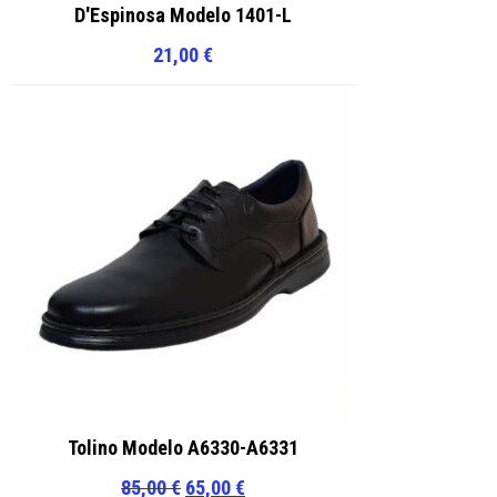
D'Espinosa Modelo 1401-L
21,00
€
Tolino Modelo A6330-A6331
El
El
85,00
€
65,00
€