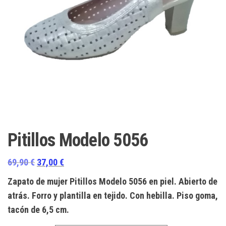
Pitillos Modelo 5056
El
El
69,90
€
37,00
€
precio
precio
Zapato de mujer Pitillos Modelo 5056 en piel. Abierto de
original
actual
atrás. Forro y plantilla en tejido. Con hebilla. Piso goma,
era:
es:
tacón de 6,5 cm.
69,90 €.
37,00 €.