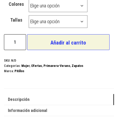
Colores
Tallas
Pitillos
Añadir al carrito
Modelo
5056
cantidad
SKU:
N/D
Categorías:
Mujer
,
Ofertas
,
Primavera-Verano
,
Zapatos
Marca:
Pitillos
Descripción
Información adicional