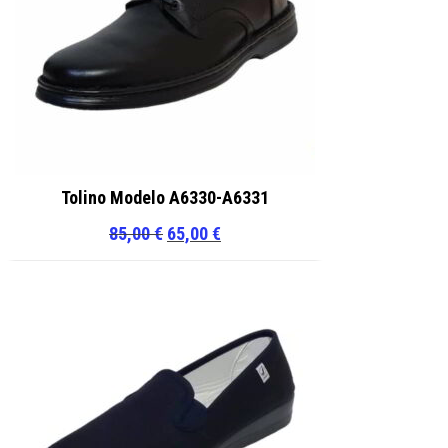
Tolino Modelo A6330-A6331
El
El
85,00
€
65,00
€
precio
precio
original
actual
era:
es:
85,00 €.
65,00 €.