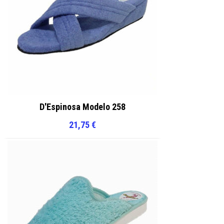
producto
producto
D'Espinosa Modelo 258
21,75
€