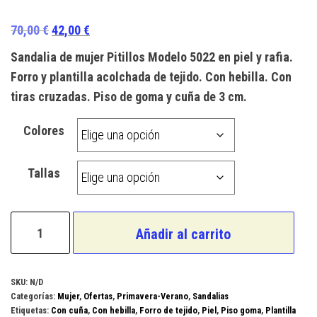
Valorado
1
con
5.00
de
El
El
70,00
€
42,00
€
5 en base
a
valoración
precio
precio
Sandalia de mujer Pitillos Modelo 5022 en piel y rafia.
de un
original
actual
cliente
Forro y plantilla acolchada de tejido. Con hebilla. Con
era:
es:
tiras cruzadas. Piso de goma y cuña de 3 cm.
70,00 €.
42,00 €.
Colores
Tallas
Pitillos
Añadir al carrito
Modelo
5022
cantidad
SKU:
N/D
Categorías:
Mujer
,
Ofertas
,
Primavera-Verano
,
Sandalias
Etiquetas:
Con cuña
,
Con hebilla
,
Forro de tejido
,
Piel
,
Piso goma
,
Plantilla