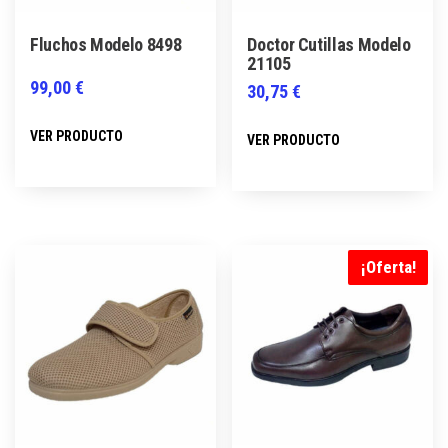
Fluchos Modelo 8498
Doctor Cutillas Modelo
21105
99,00
€
30,75
€
Este
Este
VER PRODUCTO
VER PRODUCTO
producto
producto
tiene
tiene
múltiples
múltiples
variantes.
variantes.
Las
Las
¡Oferta!
opciones
opciones
se
se
pueden
pueden
elegir
elegir
en
en
la
la