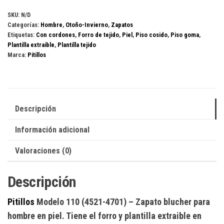
(4521-
SKU:
N/D
Categorías:
Hombre
,
Otoño-Invierno
,
Zapatos
4701)
Etiquetas:
Con cordones
,
Forro de tejido
,
Piel
,
Piso cosido
,
Piso goma
,
cantidad
Plantilla extraible
,
Plantilla tejido
Marca:
Pitillos
Descripción
Información adicional
Valoraciones (0)
Descripción
Pitillos
Modelo 110 (4521-4701)
– Zapato blucher para
hombre en piel. Tiene el forro y plantilla extraible en