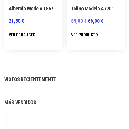
página
página
Alberola Modelo T867
Tolino Modelo A7701
de
de
producto
producto
El
El
21,50
€
85,00
€
66,00
€
precio
precio
Este
Este
VER PRODUCTO
VER PRODUCTO
original
actual
producto
producto
era:
es:
tiene
tiene
85,00 €.
66,00 €.
múltiples
múltiples
variantes.
variantes.
Las
Las
VISTOS RECIENTEMENTE
opciones
opciones
se
se
pueden
pueden
MÁS VENDIDOS
elegir
elegir
en
en
la
la
página
página