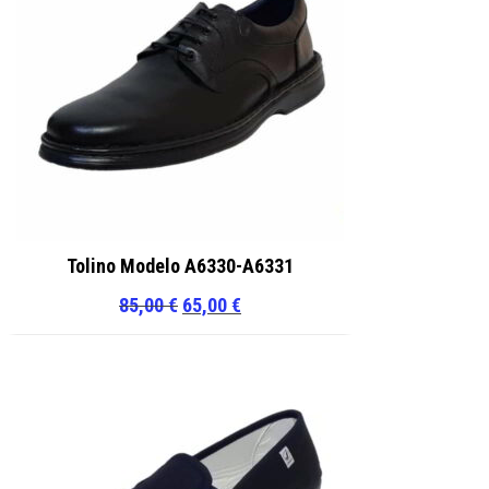
Tolino Modelo A6330-A6331
El
El
85,00
€
65,00
€
precio
precio
original
actual
era:
es:
85,00 €.
65,00 €.