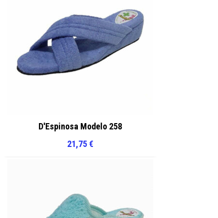
de
de
producto
producto
D'Espinosa Modelo 258
21,75
€