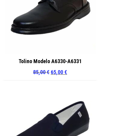
Tolino Modelo A6330-A6331
El
El
85,00
€
65,00
€
precio
precio
original
actual
era:
es:
85,00 €.
65,00 €.