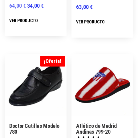
El
El
64,00
€
34,00
€
63,00
€
precio
precio
Este
Este
VER PRODUCTO
VER PRODUCTO
original
actual
producto
producto
era:
es:
tiene
tiene
64,00 €.
34,00 €.
múltiples
múltiples
variantes.
variantes.
Las
Las
¡Oferta!
opciones
opciones
se
se
pueden
pueden
elegir
elegir
en
en
la
la
página
página
Doctor Cutillas Modelo
Atlético de Madrid
de
de
780
Andinas 799-20
producto