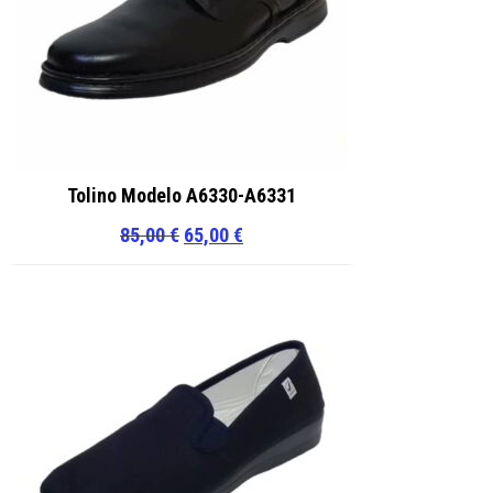
Tolino Modelo A6330-A6331
El
El
85,00
€
65,00
€
precio
precio
original
actual
era:
es:
85,00 €.
65,00 €.