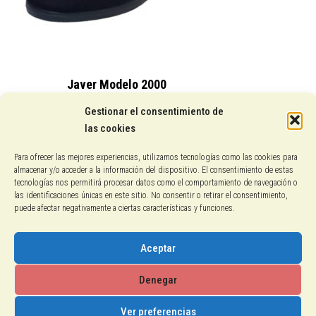
Javer Modelo 2000
15,25
€
Gestionar el consentimiento de
las cookies
Conocenos
Para ofrecer las mejores experiencias, utilizamos tecnologías como las cookies para
almacenar y/o acceder a la información del dispositivo. El consentimiento de estas
Pagos con PayPal
tecnologías nos permitirá procesar datos como el comportamiento de navegación o
las identificaciones únicas en este sitio. No consentir o retirar el consentimiento,
puede afectar negativamente a ciertas características y funciones.
Protección de datos
Política de cookies
Aceptar
Aviso legal
Denegar
Ver preferencias