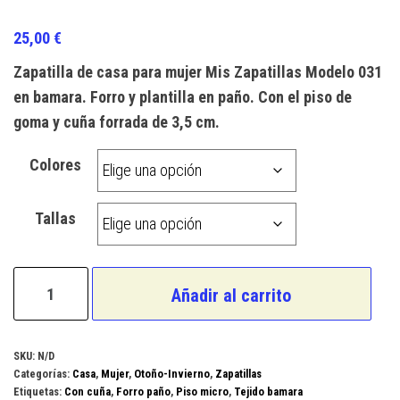
Valorado
1
con
4.00
25,00
€
de 5 en
base a
Zapatilla de casa para mujer Mis Zapatillas Modelo 031
valoración
de un
en bamara. Forro y plantilla en paño. Con el piso de
cliente
goma y cuña forrada de 3,5 cm.
Colores
Tallas
Mis
Añadir al carrito
Zapatillas
Modelo
031
SKU:
N/D
Categorías:
Casa
,
Mujer
,
Otoño-Invierno
,
Zapatillas
cantidad
Etiquetas:
Con cuña
,
Forro paño
,
Piso micro
,
Tejido bamara