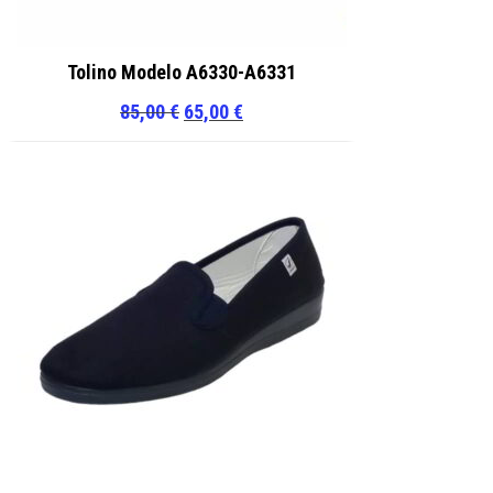
Tolino Modelo A6330-A6331
El
El
85,00
€
65,00
€
precio
precio
original
actual
era:
es:
85,00 €.
65,00 €.