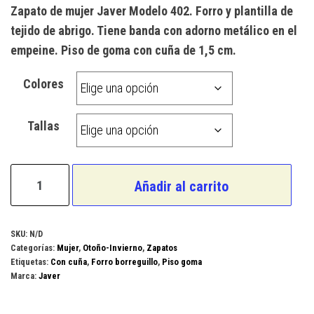
Zapato de mujer Javer Modelo 402. Forro y plantilla de
tejido de abrigo. Tiene banda con adorno metálico en el
empeine. Piso de goma con cuña de 1,5 cm.
Colores
Tallas
Javer
Añadir al carrito
Modelo
402
cantidad
SKU:
N/D
Categorías:
Mujer
,
Otoño-Invierno
,
Zapatos
Etiquetas:
Con cuña
,
Forro borreguillo
,
Piso goma
Marca:
Javer