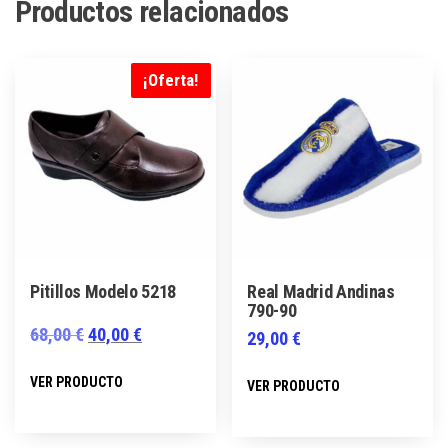
Productos relacionados
¡Oferta!
Pitillos Modelo 5218
Real Madrid Andinas
790-90
El
El
68,00
€
40,00
€
29,00
€
precio
precio
Este
Este
VER PRODUCTO
VER PRODUCTO
original
actual
producto
producto
era:
es:
tiene
tiene
68,00 €.
40,00 €.