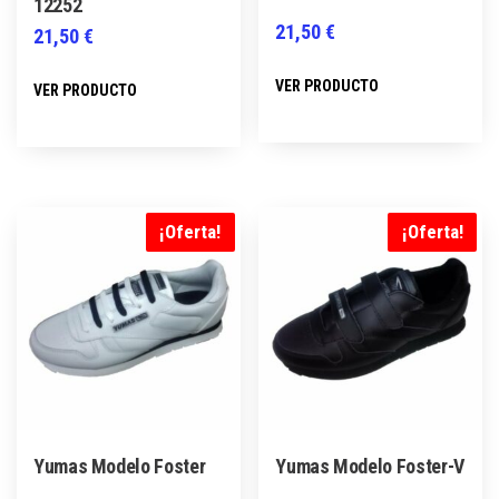
12252
21,50
€
21,50
€
Este
Este
VER PRODUCTO
VER PRODUCTO
producto
producto
tiene
tiene
múltiples
múltiples
variantes.
variantes.
Las
Las
¡Oferta!
¡Oferta!
opciones
opciones
se
se
pueden
pueden
elegir
elegir
en
en
la
la
página
página
Yumas Modelo Foster
Yumas Modelo Foster-V
de
de