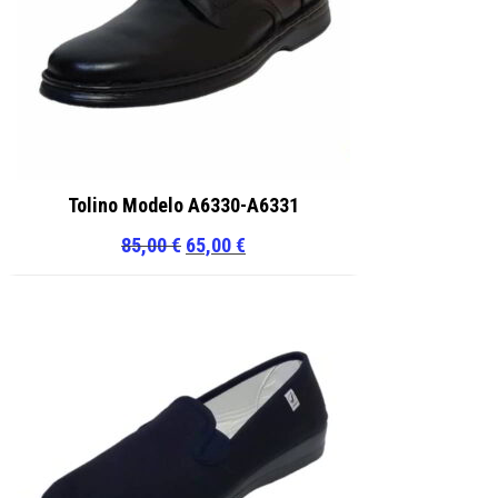
Tolino Modelo A6330-A6331
El
El
85,00
€
65,00
€
precio
precio
original
actual
era:
es:
85,00 €.
65,00 €.