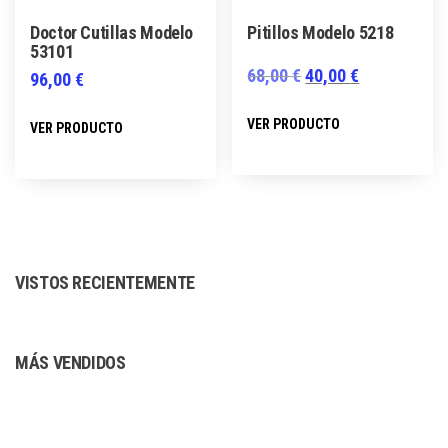
página
página
Doctor Cutillas Modelo
Pitillos Modelo 5218
de
de
53101
producto
producto
El
El
68,00
€
40,00
€
96,00
€
precio
precio
Este
Este
VER PRODUCTO
VER PRODUCTO
original
actual
producto
producto
era:
es:
tiene
tiene
68,00 €.
40,00 €.
múltiples
múltiples
variantes.
variantes.
Las
Las
opciones
VISTOS RECIENTEMENTE
opciones
se
se
pueden
pueden
MÁS VENDIDOS
elegir
elegir
en
en
la
la
página