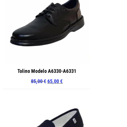
Tolino Modelo A6330-A6331
El
El
85,00
€
65,00
€
precio
precio
original
actual
era:
es:
85,00 €.
65,00 €.