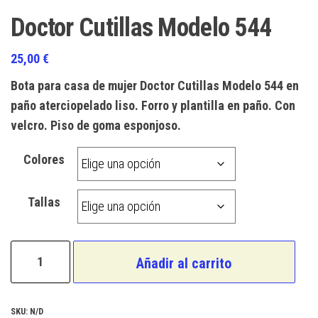
Doctor Cutillas Modelo 544
25,00
€
Bota para casa de mujer Doctor Cutillas Modelo 544 en
paño aterciopelado liso. Forro y plantilla en paño. Con
velcro. Piso de goma esponjoso.
Colores
Tallas
Doctor
Añadir al carrito
Cutillas
Modelo
544
SKU:
N/D