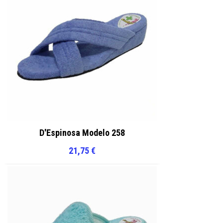
página
de
de
producto
producto
D'Espinosa Modelo 258
21,75
€