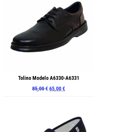
Tolino Modelo A6330-A6331
El
El
85,00
€
65,00
€
precio
precio
original
actual
era:
es:
85,00 €.
65,00 €.