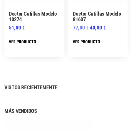
la
la
página
página
Doctor Cutillas Modelo
Doctor Cutillas Modelo
de
de
10274
81607
producto
producto
El
El
51,00
€
77,00
€
40,00
€
precio
precio
Este
Este
VER PRODUCTO
VER PRODUCTO
original
actual
producto
producto
era:
es:
tiene
tiene
77,00 €.
40,00 €.
múltiples
múltiples
variantes.
variantes.
Las
Las
VISTOS RECIENTEMENTE
opciones
opciones
se
se
pueden
pueden
MÁS VENDIDOS
elegir
elegir
en
en
la
la