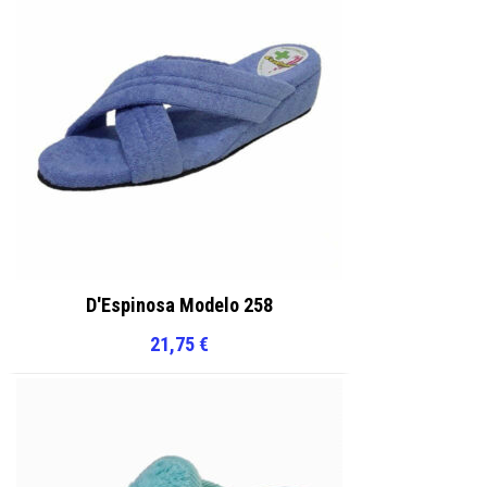
página
página
de
de
producto
producto
D'Espinosa Modelo 258
21,75
€