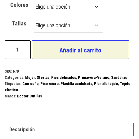
Colores
Tallas
Doctor
Añadir al carrito
Cutillas
Modelo
13405
SKU:
N/D
Categorías:
Mujer
,
Ofertas
,
Pies delicados
,
Primavera-Verano
,
Sandalias
cantidad
Etiquetas:
Con cuña
,
Piso micro
,
Plantilla acolchada
,
Plantilla tejido
,
Tejido
elástico
Marca:
Doctor Cutillas
Descripción