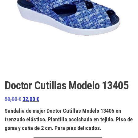
Doctor Cutillas Modelo 13405
El
El
50,00
€
32,00
€
precio
precio
Sandalia de mujer Doctor Cutillas Modelo 13405 en
original
actual
trenzado elástico. Plantilla acolchada en tejido. Piso de
era:
es:
goma y cuña de 2 cm. Para pies delicados.
50,00 €.
32,00 €.