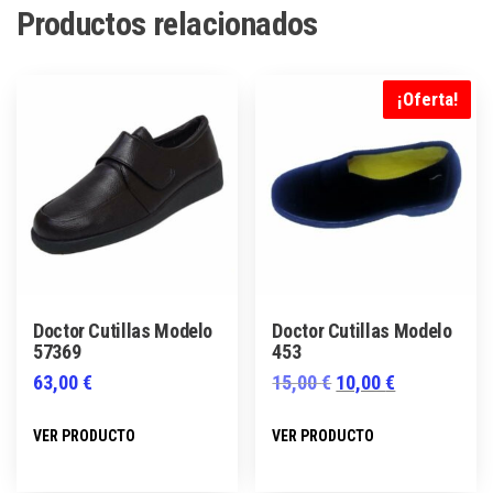
Productos relacionados
¡Oferta!
Doctor Cutillas Modelo
Doctor Cutillas Modelo
57369
453
El
El
63,00
€
15,00
€
10,00
€
precio
precio
Este
Este
VER PRODUCTO
VER PRODUCTO
original
actual
producto
producto
era:
es:
tiene
tiene