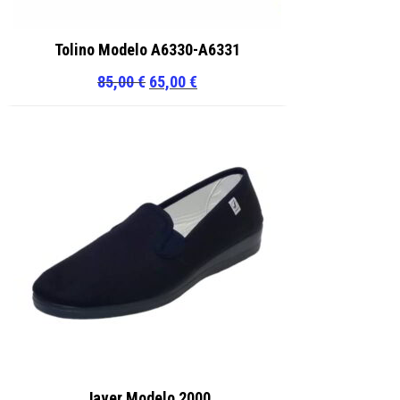
Tolino Modelo A6330-A6331
El
El
85,00
€
65,00
€
precio
precio
original
actual
era:
es:
85,00 €.
65,00 €.
Javer Modelo 2000