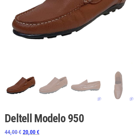
Deltell Modelo 950
El
El
44,00
€
20,00
€