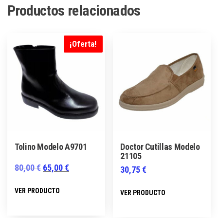
Productos relacionados
¡Oferta!
Tolino Modelo A9701
Doctor Cutillas Modelo
21105
El
El
80,00
€
65,00
€
30,75
€
precio
precio
Este
Este
VER PRODUCTO
VER PRODUCTO
original
actual
producto
producto
era:
es:
tiene
tiene