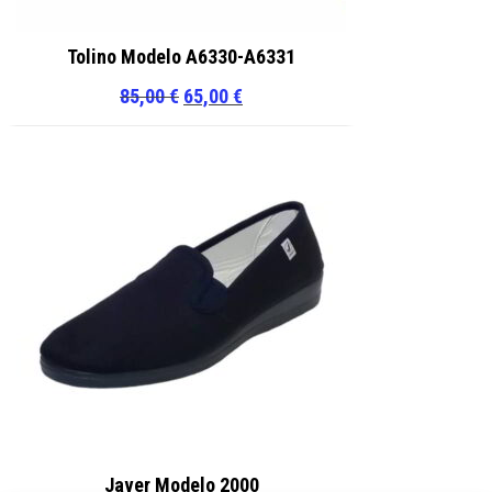
Tolino Modelo A6330-A6331
El
El
85,00
€
65,00
€
precio
precio
original
actual
era:
es:
85,00 €.
65,00 €.
Javer Modelo 2000