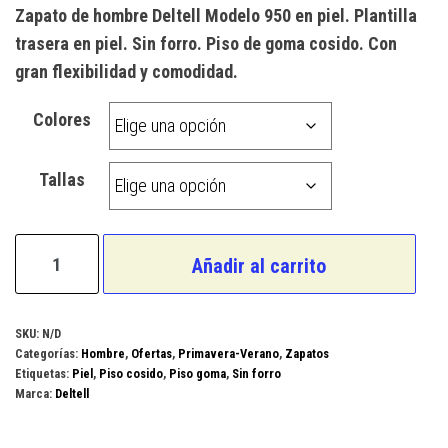
precio
precio
Zapato de hombre Deltell Modelo 950 en piel. Plantilla
original
actual
trasera en piel. Sin forro. Piso de goma cosido. Con
era:
es:
gran flexibilidad y comodidad.
44,00 €.
20,00 €.
Colores
Tallas
Deltell
Añadir al carrito
Modelo
950
cantidad
SKU:
N/D
Categorías:
Hombre
,
Ofertas
,
Primavera-Verano
,
Zapatos
Etiquetas:
Piel
,
Piso cosido
,
Piso goma
,
Sin forro
Marca:
Deltell