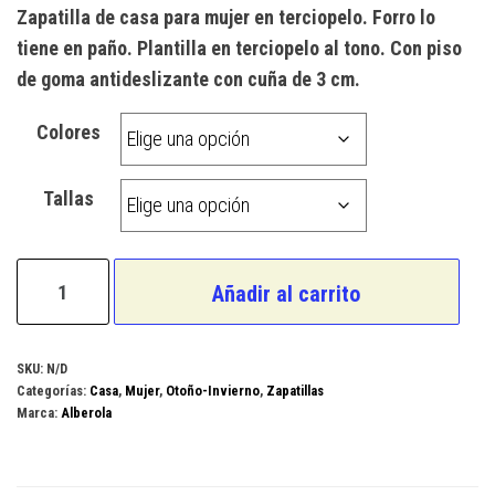
Zapatilla de casa para mujer en terciopelo. Forro lo
tiene en paño. Plantilla en terciopelo al tono. Con piso
de goma antideslizante con cuña de 3 cm.
Colores
Tallas
Alberola
Añadir al carrito
Modelo
K7652
cantidad
SKU:
N/D
Categorías:
Casa
,
Mujer
,
Otoño-Invierno
,
Zapatillas
Marca:
Alberola