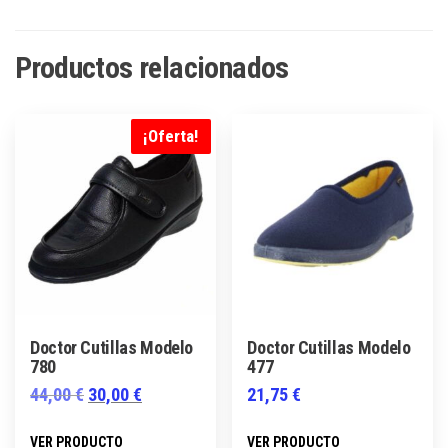
Productos relacionados
¡Oferta!
Doctor Cutillas Modelo
Doctor Cutillas Modelo
780
477
El
El
44,00
€
30,00
€
21,75
€
precio
precio
Este
Este
VER PRODUCTO
VER PRODUCTO