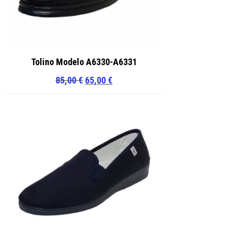
Tolino Modelo A6330-A6331
El
El
85,00
€
65,00
€
precio
precio
original
actual
era:
es:
85,00 €.
65,00 €.