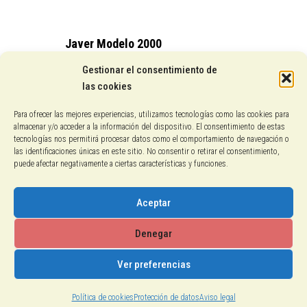
Javer Modelo 2000
15,25
€
Gestionar el consentimiento de
las cookies
Conocenos
Para ofrecer las mejores experiencias, utilizamos tecnologías como las cookies para
almacenar y/o acceder a la información del dispositivo. El consentimiento de estas
Pagos con PayPal
tecnologías nos permitirá procesar datos como el comportamiento de navegación o
las identificaciones únicas en este sitio. No consentir o retirar el consentimiento,
puede afectar negativamente a ciertas características y funciones.
Protección de datos
Política de cookies
Aceptar
Aviso legal
Denegar
Ver preferencias
2018-2026 © Calzados El Gallo
Política de cookies
Protección de datos
Aviso legal