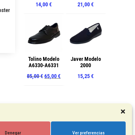
14,00
€
21,00
€
ster
l
recio
ste
ctual
roducto
s:
iene
0,00 €.
últiples
Tolino Modelo
Javer Modelo
A6330-A6331
2000
ariantes.
as
El
El
85,00
€
65,00
€
15,25
€
pciones
precio
precio
e
original
actual
ueden
era:
es:
legir
85,00 €.
65,00 €.
n
a
Denegar
Ver preferencias
ágina