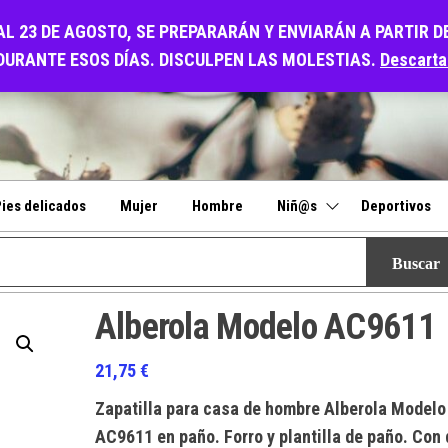
O
AL 23 DE AGOSTO, SE PREPARARÁN Y ENVIARÁN A PARTIR D
DURANTE ESOS DÍAS. DISCULPEN LAS MOLESTIAS.
Descarta
ies delicados
Mujer
Hombre
Niñ@s
Deportivos
Alberola Modelo AC9611
21,75
€
Zapatilla para casa de hombre Alberola Modelo
AC9611 en paño. Forro y plantilla de paño. Con 