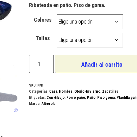
Ribeteada en paño. Piso de goma.
Colores
Tallas
Alberola
Añadir al carrito
Modelo
AC9611
cantidad
SKU:
N/D
Categorías:
Casa
,
Hombre
,
Otoño-Invierno
,
Zapatillas
Etiquetas:
Con dibujo
,
Forro paño
,
Paño
,
Piso goma
,
Plantilla pa
Marca:
Alberola