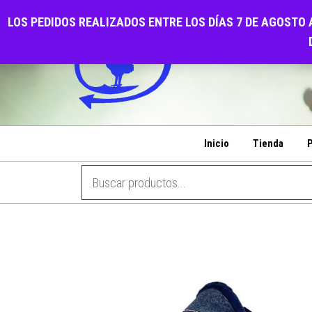
Saltar
CALZADOS EL GALL
LOS PEDIDOS REALIZADOS ENTRE LOS DÍAS 7 DE AGOSTO 
al
PENSANDO EN SU COMODIDAD
contenido
Inicio
Tienda
P