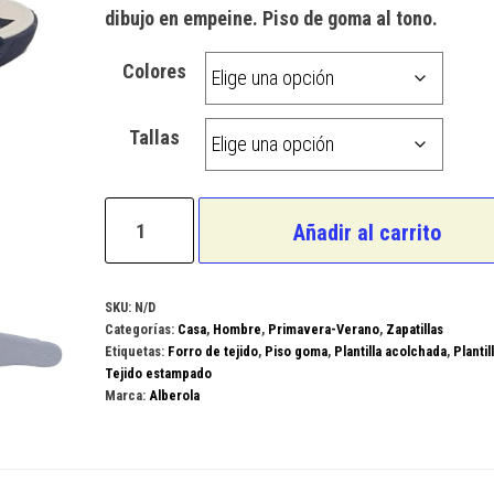
dibujo en empeine. Piso de goma al tono.
Colores
Tallas
Alberola
Añadir al carrito
Modelo
AC11408
cantidad
SKU:
N/D
Categorías:
Casa
,
Hombre
,
Primavera-Verano
,
Zapatillas
Etiquetas:
Forro de tejido
,
Piso goma
,
Plantilla acolchada
,
Plantil
Tejido estampado
Marca:
Alberola