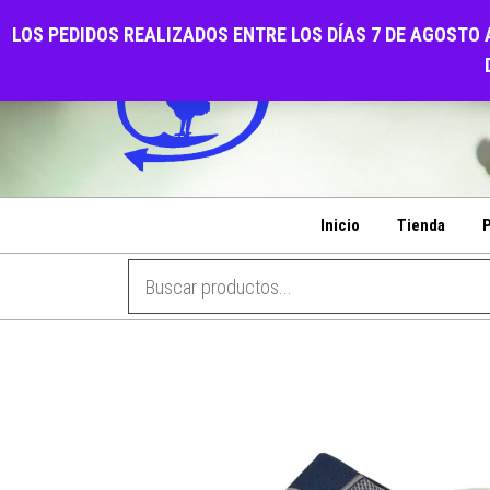
Saltar
CALZADOS EL GALL
LOS PEDIDOS REALIZADOS ENTRE LOS DÍAS 7 DE AGOSTO 
al
PENSANDO EN SU COMODIDAD
contenido
Inicio
Tienda
P