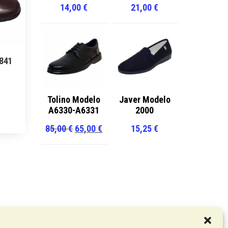
14,00
€
21,00
€
4841
l
recio
Tolino Modelo
Javer Modelo
ste
A6330-A6331
2000
ctual
roducto
s:
El
El
85,00
€
65,00
€
15,25
€
iene
9,00 €.
precio
precio
últiples
original
actual
ariantes.
era:
es:
as
85,00 €.
65,00 €.
pciones
e
ueden