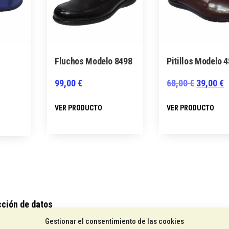
Fluchos Modelo 8498
Pitillos Modelo 
El
E
99,00
€
68,00
€
39,00
€
precio
p
Este
E
Este
VER PRODUCTO
VER PRODUCTO
original
a
producto
p
producto
era:
e
tiene
t
tiene
68,00 €.
3
múltiples
m
múltiples
variantes.
v
variantes.
Las
L
Las
opciones
o
opciones
se
s
se
cción de datos
pueden
p
pueden
Gestionar el consentimiento de las cookies
ca de cookies