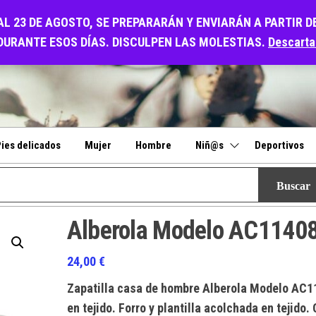
O
AL 23 DE AGOSTO, SE PREPARARÁN Y ENVIARÁN A PARTIR D
DURANTE ESOS DÍAS. DISCULPEN LAS MOLESTIAS.
Descarta
ies delicados
Mujer
Hombre
Niñ@s
Deportivos
Alberola Modelo AC1140
24,00
€
Zapatilla casa de hombre Alberola Modelo AC1
en tejido. Forro y plantilla acolchada en tejido.