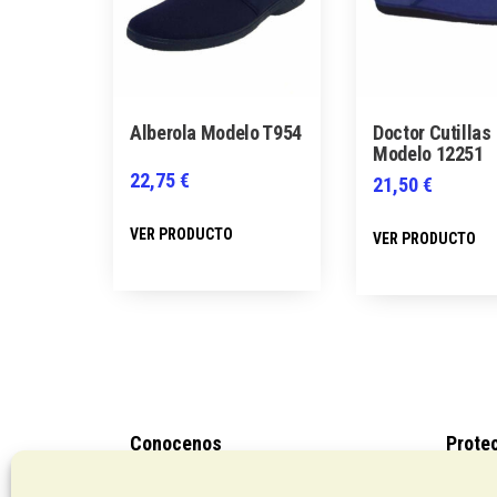
Alberola Modelo T954
Doctor Cutillas
Modelo 12251
22,75
€
21,50
€
Este
VER PRODUCTO
VER PRODUCTO
producto
tiene
múltiples
variantes.
Las
opciones
se
Conocenos
Prote
pueden
Pagos con PayPal
Políti