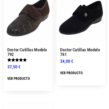
Doctor Cutillas Modelo
Doctor Cutillas Modelo
792
761
34,00
€
Valorado
37,50
€
Este
con
5.00
VER PRODUCTO
Este
producto
de 5
VER PRODUCTO
producto
tiene
tiene
múltiples
múltiples
variantes.
variantes.
Las