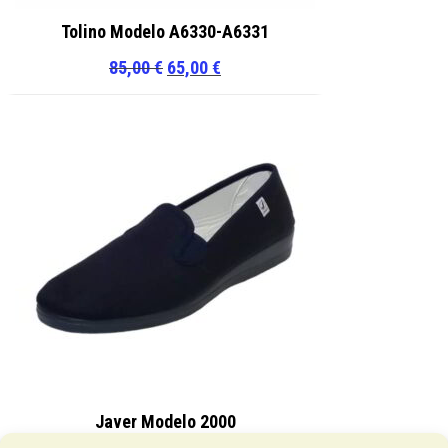
Tolino Modelo A6330-A6331
El
El
85,00
€
65,00
€
precio
precio
original
actual
era:
es:
85,00 €.
65,00 €.
Javer Modelo 2000