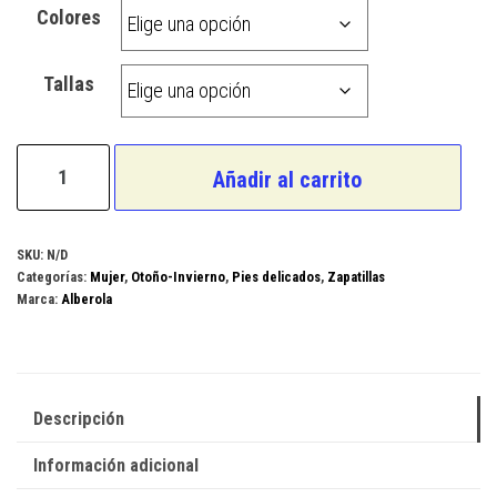
Colores
Tallas
Alberola
Añadir al carrito
Modelo
611581
cantidad
SKU:
N/D
Categorías:
Mujer
,
Otoño-Invierno
,
Pies delicados
,
Zapatillas
Marca:
Alberola
Descripción
Información adicional