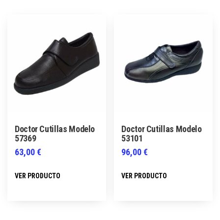
variantes.
variantes.
Las
Las
opciones
opciones
se
se
pueden
pueden
elegir
elegir
en
en
la
la
página
página
Doctor Cutillas Modelo
Doctor Cutillas Modelo
de
de
57369
53101
producto
producto
63,00
€
96,00
€
Este
Este
VER PRODUCTO
VER PRODUCTO
producto
producto
tiene
tiene
múltiples
múltiples