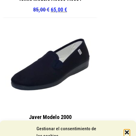
El
El
85,00
€
65,00
€
precio
precio
original
actual
era:
es:
85,00 €.
65,00 €.
Javer Modelo 2000
15,25
€
Gestionar el consentimiento de