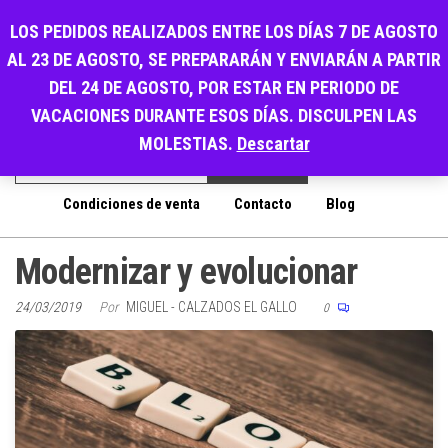
Saltar
LOS PEDIDOS REALIZADOS ENTRE LOS DÍAS 7 DE AGOSTO
al
0
AL 23 DE AGOSTO, SE PREPARARÁN Y ENVIARÁN A PARTIR
contenido
CALZADOS EL GALLO
Menú
DEL 24 DE AGOSTO, POR ESTAR EN PERIODO DE
PENSANDO EN SU COMODIDAD
VACACIONES DURANTE ESOS DÍAS. DISCULPEN LAS
MOLESTIAS.
Descartar
Condiciones de venta
Contacto
Blog
Modernizar y evolucionar
24/03/2019
Por
MIGUEL - CALZADOS EL GALLO
0