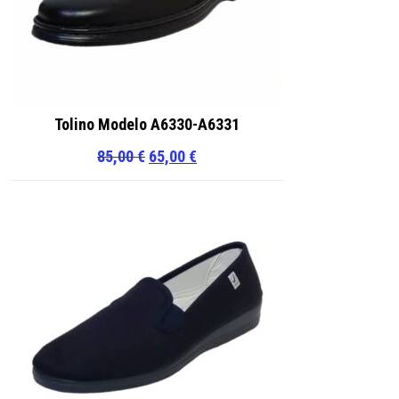
Tolino Modelo A6330-A6331
El
El
85,00
€
65,00
€
precio
precio
original
actual
era:
es:
85,00 €.
65,00 €.