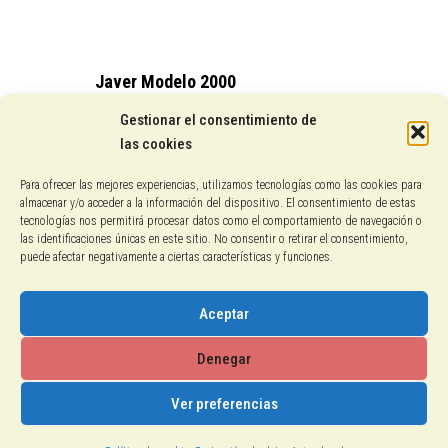
Javer Modelo 2000
15,25
€
Gestionar el consentimiento de
las cookies
Conocenos
Para ofrecer las mejores experiencias, utilizamos tecnologías como las cookies para
almacenar y/o acceder a la información del dispositivo. El consentimiento de estas
Pagos con PayPal
tecnologías nos permitirá procesar datos como el comportamiento de navegación o
las identificaciones únicas en este sitio. No consentir o retirar el consentimiento,
puede afectar negativamente a ciertas características y funciones.
Protección de datos
Política de cookies
Aceptar
Aviso legal
Denegar
Ver preferencias
2018-2026 © Calzados El Gallo