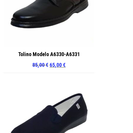
Tolino Modelo A6330-A6331
El
El
85,00
€
65,00
€
precio
precio
original
actual
era:
es:
85,00 €.
65,00 €.