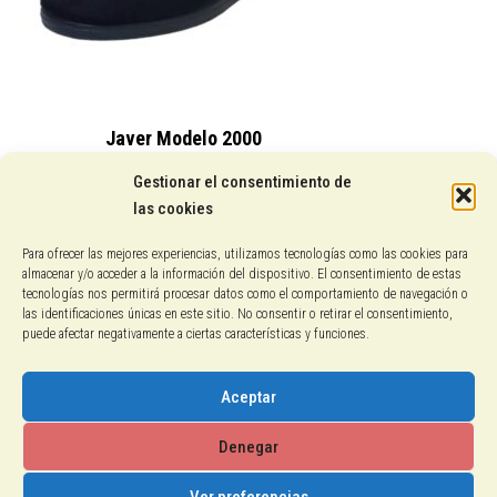
Javer Modelo 2000
15,25
€
Gestionar el consentimiento de
las cookies
Conocenos
Para ofrecer las mejores experiencias, utilizamos tecnologías como las cookies para
almacenar y/o acceder a la información del dispositivo. El consentimiento de estas
Pagos con PayPal
tecnologías nos permitirá procesar datos como el comportamiento de navegación o
las identificaciones únicas en este sitio. No consentir o retirar el consentimiento,
puede afectar negativamente a ciertas características y funciones.
Protección de datos
Política de cookies
Aceptar
Aviso legal
Denegar
Ver preferencias