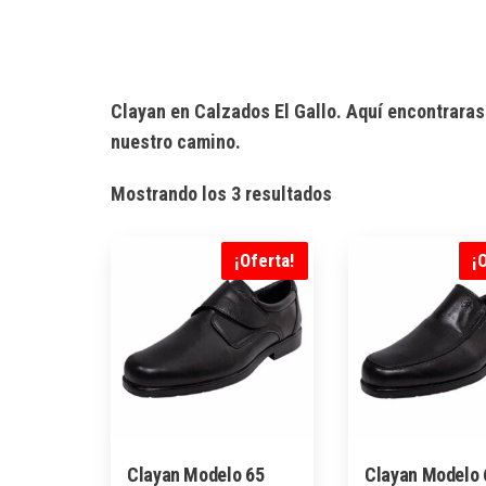
Clayan en Calzados El Gallo. Aquí encontraras
nuestro camino.
Ordenado
Mostrando los 3 resultados
por
los
¡Oferta!
¡
últimos
Clayan Modelo 65
Clayan Modelo 