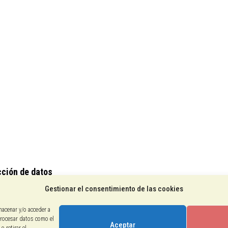
producto
producto
cción de datos
Gestionar el consentimiento de las cookies
ca de cookies
legal
macenar y/o acceder a
procesar datos como el
Aceptar