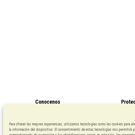
producto
Conocenos
Prote
Pagos con PayPal
Políti
Aviso 
Para ofrecer las mejores experiencias, utilizamos tecnologías como las cookies para al
la información del dispositivo. El consentimiento de estas tecnologías nos permitirá 