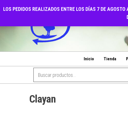
Saltar
CALZADOS EL GALL
LOS PEDIDOS REALIZADOS ENTRE LOS DÍAS 7 DE AGOSTO 
al
PENSANDO EN SU COMODIDAD
contenido
Inicio
Tienda
P
Clayan