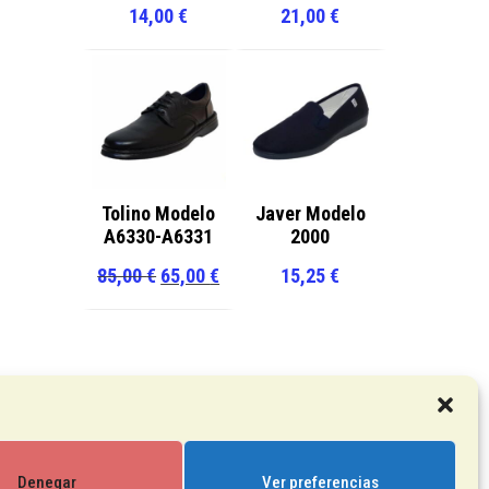
14,00
€
21,00
€
Tolino Modelo
Javer Modelo
A6330-A6331
2000
El
El
85,00
€
65,00
€
15,25
€
precio
precio
original
actual
era:
es:
85,00 €.
65,00 €.
Denegar
Ver preferencias