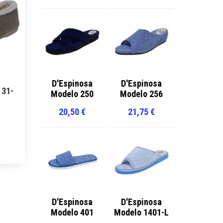
pciones
e
ueden
legir
n
a
D'Espinosa
D'Espinosa
ágina
 31-
Modelo 250
Modelo 256
e
20,50
€
21,75
€
roducto
ste
roducto
iene
últiples
ariantes.
as
D'Espinosa
D'Espinosa
Modelo 401
Modelo 1401-L
pciones