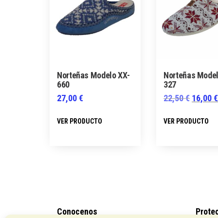
se
pueden
elegir
en
la
página
Norteñas Modelo XX-
Norteñas Model
660
327
de
El
27,00
€
22,50
€
16,00
producto
precio
Este
VER PRODUCTO
VER PRODUCTO
origina
producto
era:
tiene
22,50 €
múltiples
variantes.
Las
opciones
se
Conocenos
Prote