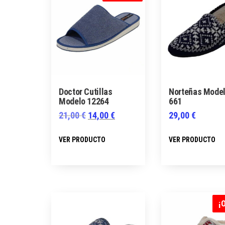
opciones
se
pueden
elegir
en
la
página
Doctor Cutillas
Norteñas Model
Modelo 12264
661
de
El
El
21,00
€
14,00
€
29,00
€
producto
precio
precio
Este
VER PRODUCTO
VER PRODUCTO
original
actual
producto
era:
es:
tiene
21,00 €.
14,00 €.
múltiples
variantes.
Las
¡
opciones