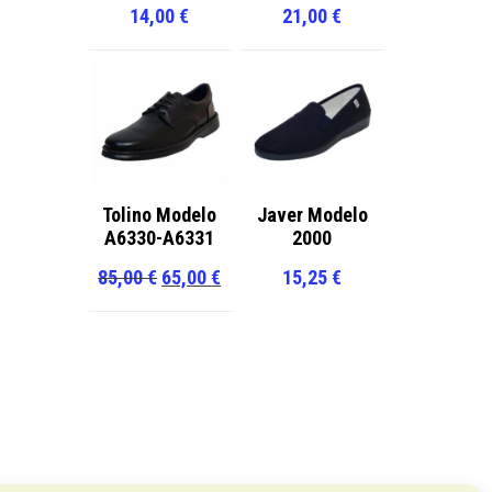
e
14,00
€
21,00
€
ueden
legir
n
a
ágina
e
Tolino Modelo
Javer Modelo
roducto
A6330-A6331
2000
El
El
85,00
€
65,00
€
15,25
€
precio
precio
original
actual
era:
es:
85,00 €.
65,00 €.