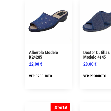
los
últimos
Alberola Modelo
Doctor Cutillas
K24285
Modelo 4145
22,00
€
28,00
€
Este
VER PRODUCTO
VER PRODUCTO
producto
tiene
múltiples
variantes.
Las
¡Oferta!