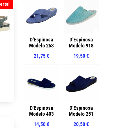
erta!
D'Espinosa
D'Espinosa
Modelo 258
Modelo 918
21,75
€
19,50
€
l
recio
ste
ctual
roducto
s:
iene
0,00 €.
D’Espinosa
D'Espinosa
últiples
Modelo 403
Modelo 251
ariantes.
as
14,50
€
20,50
€