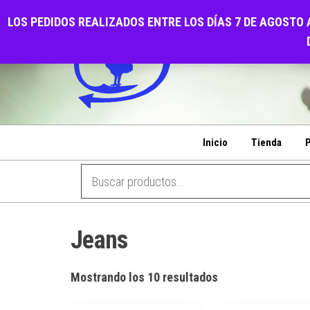
Saltar
CALZADOS EL GALL
LOS PEDIDOS REALIZADOS ENTRE LOS DÍAS 7 DE AGOSTO 
al
PENSANDO EN SU COMODIDAD
contenido
Inicio
Tienda
P
Jeans
Ordenado
Mostrando los 10 resultados
por