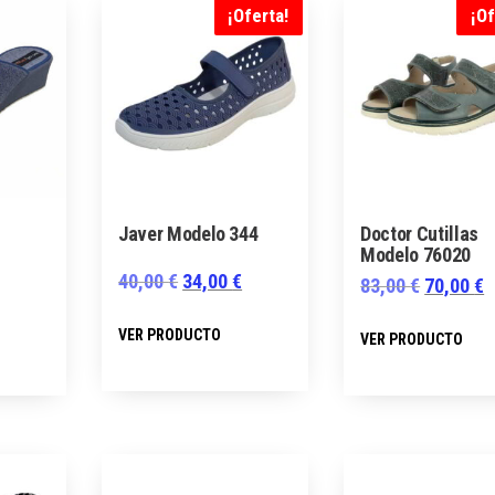
¡Oferta!
¡Of
Javer Modelo 344
Doctor Cutillas
Modelo 76020
El
El
40,00
€
34,00
€
El
E
83,00
€
70,00
€
precio
precio
precio
p
Este
Este
E
VER PRODUCTO
VER PRODUCTO
original
actual
original
a
producto
producto
p
era:
es:
era:
e
tiene
tiene
t
40,00 €.
34,00 €.
83,00 €.
7
múltiples
múltiples
m
variantes.
variantes.
v
Las
Las
L