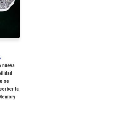
a nueva
bilidad
ue se
sorber la
 Memory