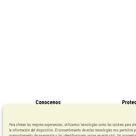
Conocenos
Prote
Pagos con PayPal
Políti
Aviso 
Para ofrecer las mejores experiencias, utilizamos tecnologías como las cookies para al
la información del dispositivo. El consentimiento de estas tecnologías nos permitirá 
comportamiento de navegación o las identificaciones únicas en este sitio. No consentir o