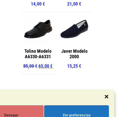
14,00
€
21,00
€
Tolino Modelo
Javer Modelo
A6330-A6331
2000
El
El
85,00
€
65,00
€
15,25
€
precio
precio
original
actual
era:
es:
85,00 €.
65,00 €.
Denegar
Ver preferencias