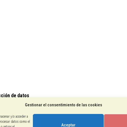
cción de datos
Gestionar el consentimiento de las cookies
ca de cookies
legal
macenar y/o acceder a
procesar datos como el
Aceptar
 retirar el